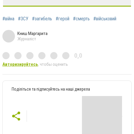
#війна
#ЗСУ
#загибель
#герой
#смерть
#військовий
Книш Маргарита
Журналіст
0,0
Авторизируйтесь
, чтобы оценить
Поділіться та підписуйтесь на наші джерела