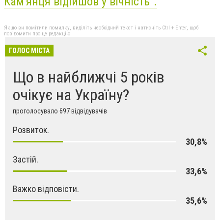
Кам'янця відійшов у вічність".
Якщо ви помітили помилку, виділіть необхідний текст і натисніть Ctrl + Enter, щоб
повідомити про це редакцію
ГОЛОС МІСТА
Що в найближчі 5 років
очікує на Україну?
проголосувало 697 відвідувачів
Розвиток.
30,8%
Застій.
33,6%
Важко відповісти.
35,6%