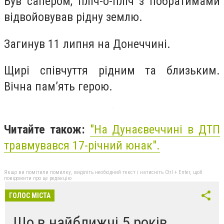
Був сапером, пліч-о-пліч з побратимами
відвойовував рідну землю.
Загинув 11 липня на Донеччині.
Щирі співчуття рідним та близьким.
Вічна памʼять герою.
Читайте також:
"На Дунаєвеччині в ДТП
травмувався 17-річний юнак".
Якщо ви помітили помилку, виділіть необхідний текст і натисніть Ctrl + Enter, щоб
повідомити про це редакцію
ГОЛОС МІСТА
Що в найближчі 5 років