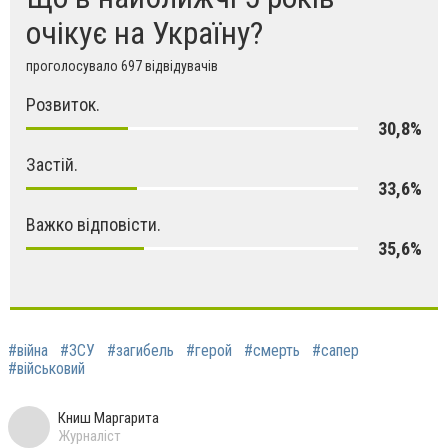
очікує на Україну?
проголосувало 697 відвідувачів
Розвиток.
30,8%
Застій.
33,6%
Важко відповісти.
35,6%
#війна
#ЗСУ
#загибель
#герой
#смерть
#сапер
#військовий
Книш Маргарита
Журналіст