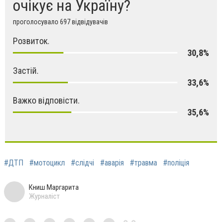
очікує на Україну?
проголосувало 697 відвідувачів
Розвиток.
30,8%
Застій.
33,6%
Важко відповісти.
35,6%
#ДТП
#мотоцикл
#слідчі
#аварія
#травма
#поліція
Книш Маргарита
Журналіст