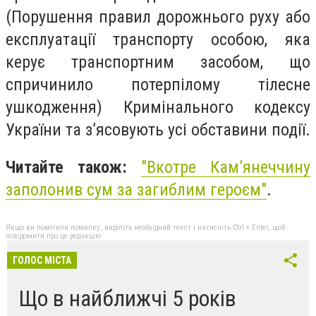
(Порушення правил дорожнього руху або
експлуатації транспорту особою, яка
керує транспортним засобом, що
спричинило потерпілому тілесне
ушкодження) Кримінального кодексу
України та з’ясовують усі обставини події.
Читайте також:
"
Вкотре Камʼянеччину
заполонив сум за загиблим героєм"
.
Якщо ви помітили помилку, виділіть необхідний текст і натисніть Ctrl + Enter, щоб
повідомити про це редакцію
ГОЛОС МІСТА
Що в найближчі 5 років