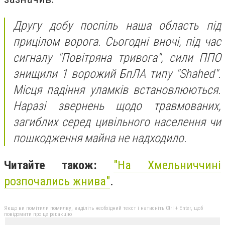
Другу добу поспіль наша область під
прицілом ворога. Сьогодні вночі, під час
сигналу "Повітряна тривога", сили ППО
знищили 1 ворожий БпЛА типу "Shahed".
Місця падіння уламків встановлюються.
Наразі звернень щодо травмованих,
загиблих серед цивільного населення чи
пошкодження майна не надходило.
Читайте також:
"
На Хмельниччині
розпочались жнива"
.
Якщо ви помітили помилку, виділіть необхідний текст і натисніть Ctrl + Enter, щоб
повідомити про це редакцію