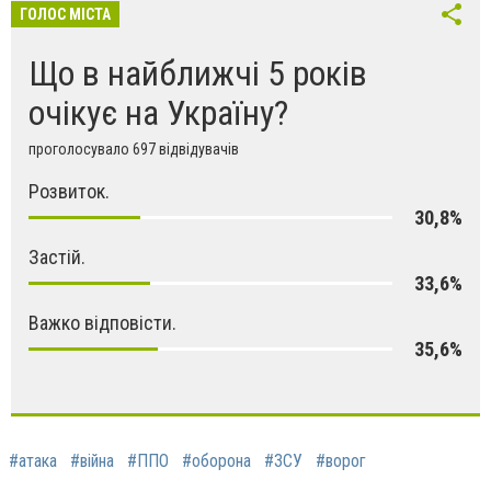
ГОЛОС МІСТА
Що в найближчі 5 років
очікує на Україну?
проголосувало 697 відвідувачів
Розвиток.
30,8%
Застій.
33,6%
Важко відповісти.
35,6%
#атака
#війна
#ППО
#оборона
#ЗСУ
#ворог