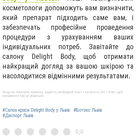
косметологи допоможуть вам визначити,
який препарат підходить саме вам, і
забезпечать професійне проведення
процедури з урахуванням ваших
індивідуальних потреб. Завітайте до
салону Delight Body, щоб отримати
найкращий догляд за вашою шкірою та
насолодитися відмінними результатами.
Якщо ви помітили помилку, виділіть необхідний текст і натисніть Ctrl + Enter, щоб
повідомити про це редакцію
#Салон краси Delight Body у Львів
#Ботокс Львів
#Диспорт Львів
0,0