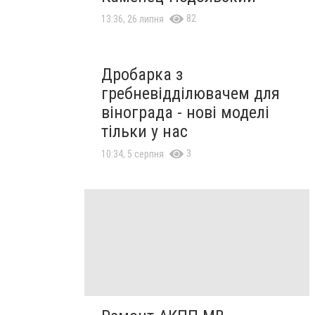
82
13:36, 26 липня
Дробарка з
гребневідділювачем для
вінограда - нові моделі
тільки у нас
3
10:34, 5 серпня