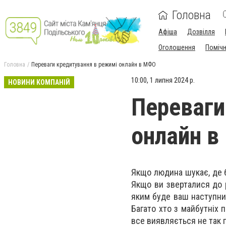
Головна
Афіша
Дозвілля
Оголошення
Поміч
Головна
Переваги кредитування в режимі онлайн в МФО
10:00, 1 липня 2024 р.
НОВИНИ КОМПАНІЙ
Переваги
онлайн 
Якщо людина шукає, де б
Якщо ви зверталися до р
яким буде ваш наступний
Багато хто з майбутніх 
все виявляється не так п