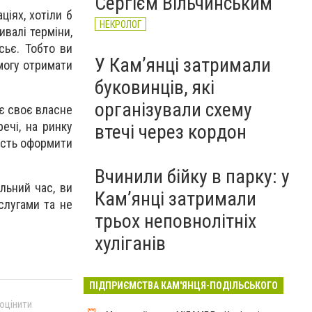
Сергієм Вільчинським
іях, хотіли б
НЕКРОЛОГ
валі терміни,
сьє. Тобто ви
У Кам’янці затримали
могу отримати
буковинців, які
організували схему
 є своє власне
ечі, на ринку
втечі через кордон
вість оформити
Вчинили бійку в парку: у
ільний час, ви
Кам’янці затримали
слугами та не
трьох неповнолітніх
хуліганів
ПІДПРИЄМСТВА КАМ'ЯНЦЯ-ПОДІЛЬСЬКОГО
 оцінити