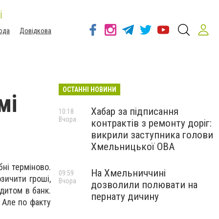
і
ода
Довідкова
ОСТАННІ НОВИНИ
мі
Хабар за підписання
10:18
Вчора
контрактів з ремонту доріг:
викрили заступника голови
Хмельницької ОВА
бні терміново.
На Хмельниччині
09:59
зичити гроші,
Вчора
дозволили полювати на
дитом в банк.
пернату дичину
 Але по факту