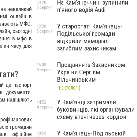
На Камʼянеччині зупинили
13:20
5 серпня
 на невеликий
п'яного водія Audi
имі онлайн в
називають МФО.
У старостаті Кам’янець-
12:20
лайн, сьогодні
5 серпня
Подільської громади
вання в мфо в
відкрили меморіал
илин часу для
загиблим захисникам
Прощання із Захисником
15:08
4 серпня
України Сергієм
тати?
Вільчинським
ай це паспорт
НЕКРОЛОГ
ші документи.
вам надішлють
У Кам’янці затримали
14:52
4 серпня
буковинців, які організували
схему втечі через кордон
рофінансових
всіх громадян
У Кам’янець-Подільській
ше офіційне
10:24