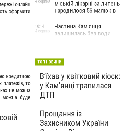
4 серпня
міській лікарні за липень
мережі онлайн
народилося 56 малюків
ість оформити
Частина Кам'янця
10:14
4 серпня
залишилась без води
ТОП НОВИНИ
Вʼїхав у квітковий кіоск:
ною кредитною
 платежів, то
у Камʼянці трапилася
дках не можна
ДТП
й можна буде
Прощання із
совій
Захисником України