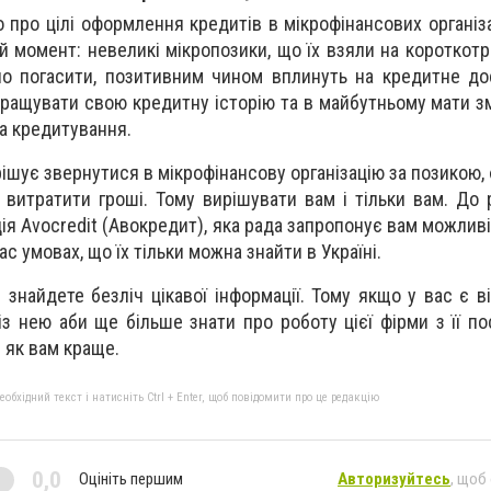
про цілі оформлення кредитів в мікрофінансових організац
 момент: невеликі мікропозики, що їх взяли на короткотри
о погасити, позитивним чином вплинуть на кредитне до
ращувати свою кредитну історію та в майбутньому мати з
на кредитування.
рішує звернутися в мікрофінансову організацію за позикою,
витратити гроші. Тому вирішувати вам і тільки вам. До р
ція Avocredit (Авокредит), яка рада запропонує вам можли
ас умовах, що їх тільки можна знайти в Україні.
и знайдете безліч цікавої інформації. Тому якщо у вас є в
з нею аби ще більше знати про роботу цієї фірми з її по
 як вам краще.
бхідний текст і натисніть Ctrl + Enter, щоб повідомити про це редакцію
0,0
Оцініть першим
Авторизуйтесь
, щоб