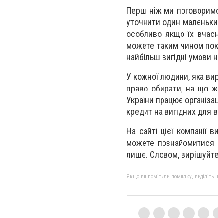
Перш ніж ми поговоримо 
уточнити один маленький
особливо якщо їх вчасн
можете таким чином пок
найбільш вигідні умови 
У кожної людини, яка ви
право обирати, на що ж 
України працює організа
кредит на вигідних для в
На сайті цієї компанії в
можете познайомитися і
лише. Словом, вирішуйте
Якщо ви помітили помилку, виділіть нео