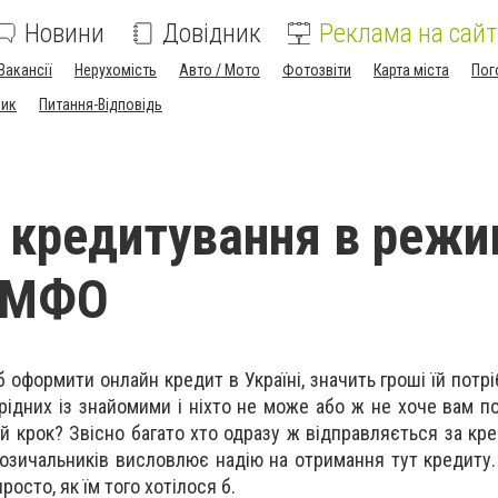
Новини
Довідник
Реклама на сайт
Вакансії
Нерухомість
Авто / Мото
Фотозвіти
Карта міста
Пог
ник
Питання-Відповідь
 кредитування в режи
в МФО
 оформити онлайн кредит в Україні, значить гроші їй потрі
ідних із знайомими і ніхто не може або ж не хоче вам по
 крок? Звісно багато хто одразу ж відправляється за кре
позичальників висловлює надію на отримання тут кредиту.
росто, як їм того хотілося б.