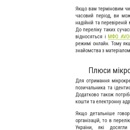
Якщо вам терміновим чи
часовий період, ви мо
надійній та перевіреній
До переліку таких сучас
відносяться і
МФО AVOC
режимі онлайн. Тому якщ
знайомства з матеріалом,
Плюси мікро
Для отримання мікрокре
позичальника та іденти
Додатково також потріб
кошти та електронну адр
Якщо детальніше говор
організацій, то в пере
України, які досягл