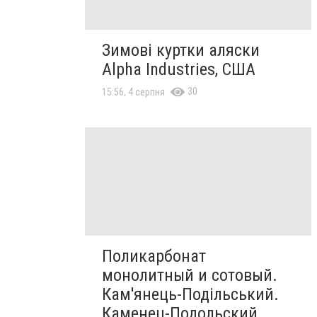
Зимові куртки аляски
Alpha Industries, США
30
15:56, 4 серпня
Поликарбонат
монолитный и сотовый.
Кам'янець-Подільський.
Каменец-Подольский