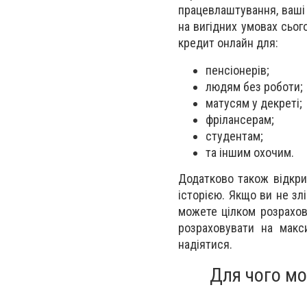
працевлаштування, ваші 
на вигідних умовах сьо
кредит онлайн для:
пенсіонерів;
людям без роботи;
матусям у декреті;
фрілансерам;
студентам;
та іншим охочим.
Додатково також відкри
історією. Якщо ви не зл
можете цілком розрахов
розраховувати на мак
надіятися.
Для чого мо