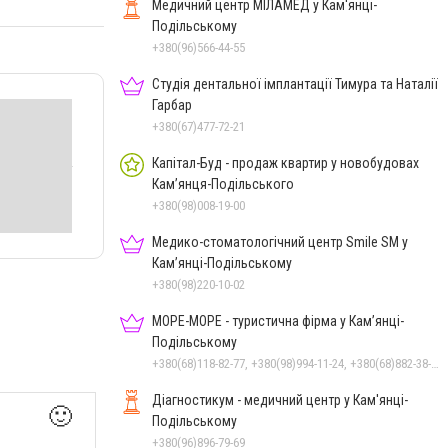
Медичний центр МІЛАМЕД у Кам'янці-
Подільському
+380(96)566-44-55
Студія дентальної імплантації Тимура та Наталії
Гарбар
+380(67)477-72-21
Капітал-Буд - продаж квартир у новобудовах
Кам’янця-Подільського
+380(98)008-19-00
Медико-стоматологічний центр Smile SM у
Кам’янці-Подільському
+380(98)220-10-02
МОРЕ-МОРЕ - туристична фірма у Кам’янці-
Подільському
+380(68)118-82-77, +380(98)994-11-24, +380(68)882-38-28
Діагностикум - медичний центр у Кам'янці-
🙂
Подільському
+380(96)896-79-69