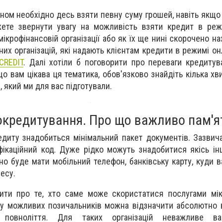
ном необхідно десь взяти певну суму грошей, навіть якщо
жете звернути увагу на можливість взяти кредит в реж
 мікрофінансовій організації або як їх ще нині скорочено 
них організацій, які надають клієнтам кредити в режимі он
REDIT
. Далі хотіли б поговорити про переваги кредиту
о вам цікава ця тематика, обов'язково знайдіть кілька хв
 який ми для вас підготували.
кредитування. Про що важливо пам'я
диту знадобиться мінімальний пакет документів. Зазвич
фікаційний код. Дуже рідко можуть знадобитися якісь ін
но буде мати мобільний телефон, банківську карту, куди 
есу.
ити про те, хто саме може скористатися послугами мік
ліку можливих позичальників можна відзначити абсолютно 
и повноліття. Для таких організацій неважливе ва