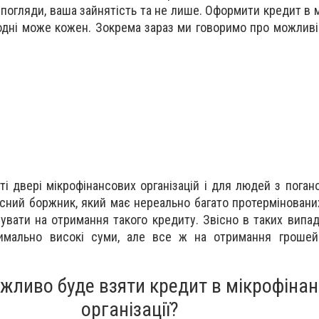
погляди, ваша зайнятість та не лише. Оформити кредит в 
годні може кожен. Зокрема зараз ми говоримо про можлив
ті двері мікрофінансових організацій і для людей з пога
існий боржник, який має нереально багато протермінованих
увати на отримання такого кредиту. Звісно в таких випа
симально високі суми, але все ж на отримання гроше
жливо буде взяти кредит в мікрофінан
організації?