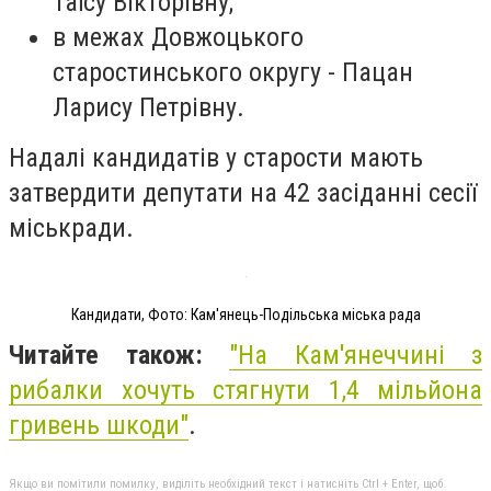
Таїсу Вікторівну;
в межах Довжоцького
старостинського округу - Пацан
Ларису Петрівну.
Надалі кандидатів у старости мають
затвердити депутати на 42 засіданні сесії
міськради.
Кандидати, Фото: Кам'янець-Подільська міська рада
Читайте також:
"На Кам'янеччині з
рибалки хочуть стягнути 1,4 мільйона
гривень шкоди"
.
Якщо ви помітили помилку, виділіть необхідний текст і натисніть Ctrl + Enter, щоб