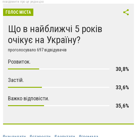
повідомити про це редакцію
ГОЛОС МІСТА
Що в найближчі 5 років
очікує на Україну?
проголосувало 697 відвідувачів
Розвиток.
30,8%
Застій.
33,6%
Важко відповісти.
35,6%
#кандидати
#старости
#депутати
#громада