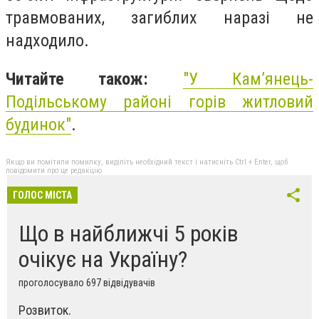
травмованих, загиблих наразі не
надходило.
Читайте також:
"
У Кам’янець-
Подільському районі горів житловий
будинок"
.
Якщо ви помітили помилку, виділіть необхідний текст і натисніть Ctrl + Enter, щоб
повідомити про це редакцію
ГОЛОС МІСТА
Що в найближчі 5 років
очікує на Україну?
проголосувало 697 відвідувачів
Розвиток.