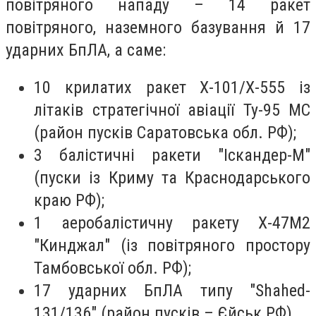
повітряного нападу – 14 ракет
повітряного, наземного базування й 17
ударних БпЛА, а саме:
10 крилатих ракет Х-101/Х-555 із
літаків стратегічної авіації Ту-95 МС
(район пусків Саратовська обл. РФ);
3 балістичні ракети "Іскандер-М"
(пуски із Криму та Краснодарського
краю РФ);
1 аеробалістичну ракету Х-47М2
"Кинджал" (із повітряного простору
Тамбовської обл. РФ);
17 ударних БпЛА типу "Shahed-
131/136" (район пусків – Єйськ РФ).