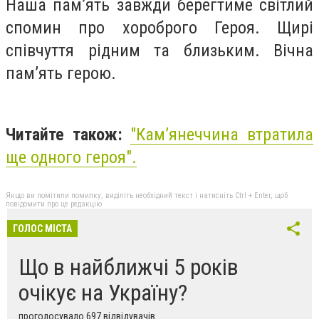
Наша пам’ять завжди берегтиме світлий
спомин про хороброго Героя. Щирі
співчуття рідним та близьким. Вічна
пам’ять герою.
Читайте також:
"Камʼянеччина втратила
ще одного героя".
Якщо ви помітили помилку, виділіть необхідний текст і натисніть Ctrl + Enter, щоб
повідомити про це редакцію
ГОЛОС МІСТА
Що в найближчі 5 років
очікує на Україну?
проголосувало 697 відвідувачів