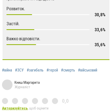
Розвиток.
30,8%
Застій.
33,6%
Важко відповісти.
35,6%
#війна
#ЗСУ
#загибель
#герой
#смерть
#військовий
Книш Маргарита
Журналіст
0,0
Авторизуйтесь
, щоб оцінити