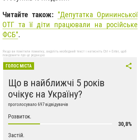
Читайте також:
"
Депутатка Орининської
ОТГ та її діти працювали на російське
ФСБ"
.
Якщо ви помітили помилку, виділіть необхідний текст і натисніть Ctrl + Enter, щоб
повідомити про це редакцію
ГОЛОС МІСТА
Що в найближчі 5 років
очікує на Україну?
проголосувало 697 відвідувачів
Розвиток.
30,8%
Застій.