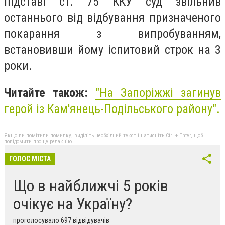
підставі ст. 75 ККУ суд звільнив
останнього від відбування призначеного
покарання з випробуванням,
встановивши йому іспитовий строк на 3
роки.
Читайте також:
"На Запоріжжі загинув
герой із Кам'янець-Подільського району".
Якщо ви помітили помилку, виділіть необхідний текст і натисніть Ctrl + Enter, щоб
повідомити про це редакцію
ГОЛОС МІСТА
Що в найближчі 5 років
очікує на Україну?
проголосувало 697 відвідувачів