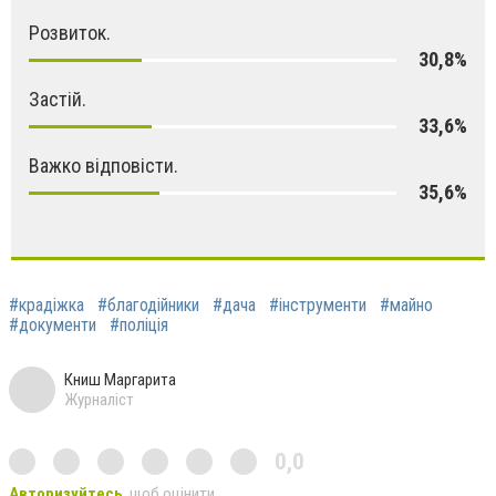
Розвиток.
30,8%
Застій.
33,6%
Важко відповісти.
35,6%
#крадіжка
#благодійники
#дача
#інструменти
#майно
#документи
#поліція
Книш Маргарита
Журналіст
0,0
Авторизуйтесь
, щоб оцінити