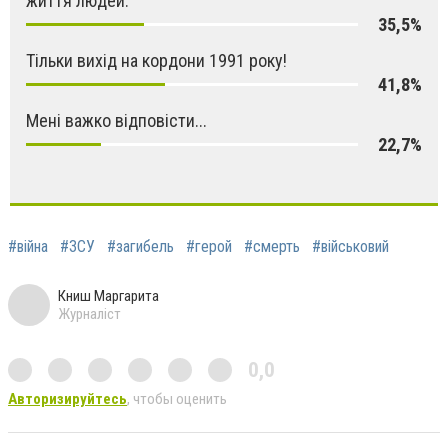
життя людей.
35,5%
Тільки вихід на кордони 1991 року!
41,8%
Мені важко відповісти...
22,7%
#війна
#ЗСУ
#загибель
#герой
#смерть
#військовий
Книш Маргарита
Журналіст
0,0
Авторизируйтесь
, чтобы оценить