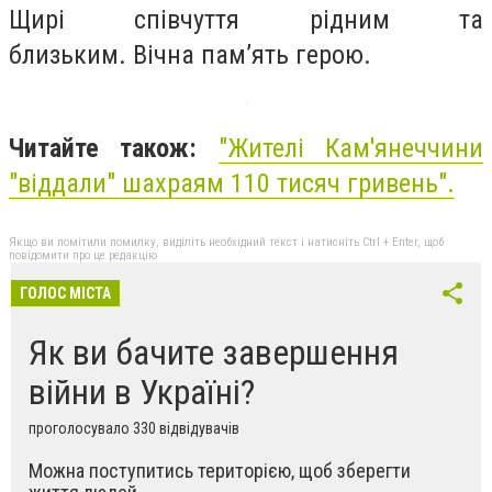
Щирі співчуття рідним та
близьким. Вічна пам’ять герою.
Читайте також:
"Жителі Кам'янеччини
"віддали" шахраям 110 тисяч гривень".
Якщо ви помітили помилку, виділіть необхідний текст і натисніть Ctrl + Enter, щоб
повідомити про це редакцію
ГОЛОС МІСТА
Як ви бачите завершення
війни в Україні?
проголосувало 330 відвідувачів
Можна поступитись територією, щоб зберегти