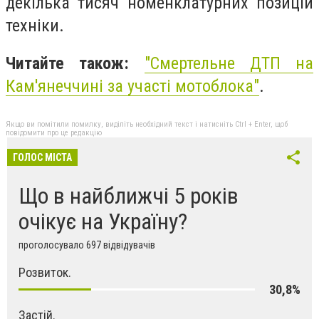
декілька тисяч номенклатурних позицій
техніки.
Читайте також:
"
Смертельне ДТП на
Кам'янеччині за участі мотоблока"
.
Якщо ви помітили помилку, виділіть необхідний текст і натисніть Ctrl + Enter, щоб
повідомити про це редакцію
ГОЛОС МІСТА
Що в найближчі 5 років
очікує на Україну?
проголосувало 697 відвідувачів
Розвиток.
30,8%
Застій.