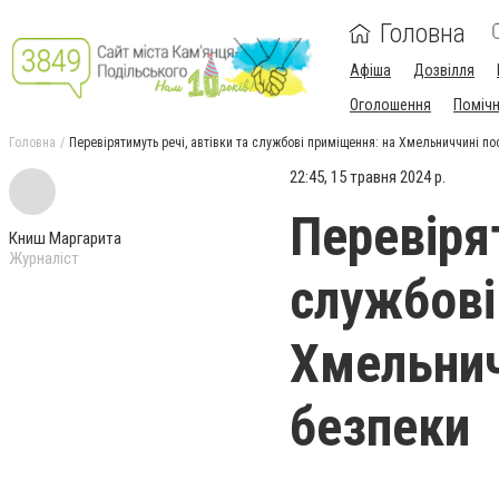
Головна
Афіша
Дозвілля
Оголошення
Поміч
Головна
Перевірятимуть речі, автівки та службові приміщення: на Хмельниччині п
22:45, 15 травня 2024 р.
Перевірят
Книш Маргарита
Журналіст
службові
Хмельнич
безпеки