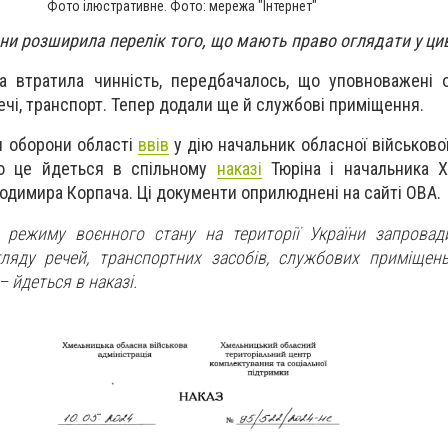
Фото ілюстративне. Фото: мережа "Інтернет"
и розширила перелік того, що мають право оглядати у ци
ка втратила чинність, передбачалось, що уповноважені
ечі, транспорт. Тепер додали ще й службові приміщення.
и оборони області
ввів
у дію начальник обласної військової
ро це йдеться в спільному
наказі
Тюріна і начальника Х
лодимира Корпача.
Ці документи оприлюднені на сайті ОВА.
 режиму воєнного стану на території України запровад
гляду речей, транспортних засобів, службових приміщень
– йдеться в наказі.