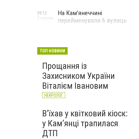
На Камʼянеччині
09:12
3 серпня
перейменували 6 вулиць
ТОП НОВИНИ
Прощання із
Захисником України
Віталієм Івановим
НЕКРОЛОГ
Вʼїхав у квітковий кіоск:
у Камʼянці трапилася
ДТП