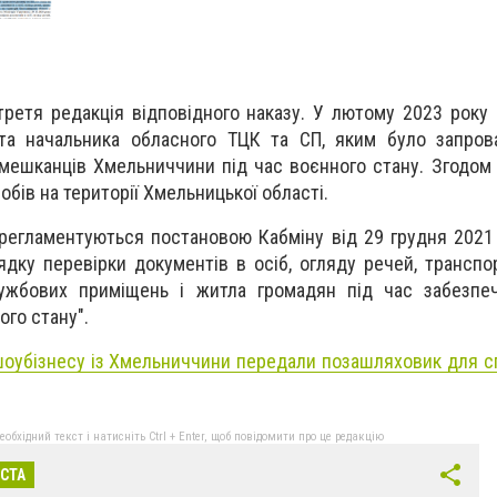
ретя редакція відповідного наказу. У лютому 2023 року 
та начальника обласного ТЦК та СП, яким було запро
 мешканців Хмельниччини під час воєнного стану. Згодом
обів на території Хмельницької області.
ї регламентуються постановою Кабміну від 29 грудня 202
дку перевірки документів в осіб, огляду речей, транспор
лужбових приміщень і житла громадян під час забезпеч
го стану".
шоубізнесу із Хмельниччини передали позашляховик для с
бхідний текст і натисніть Ctrl + Enter, щоб повідомити про це редакцію
ІСТА