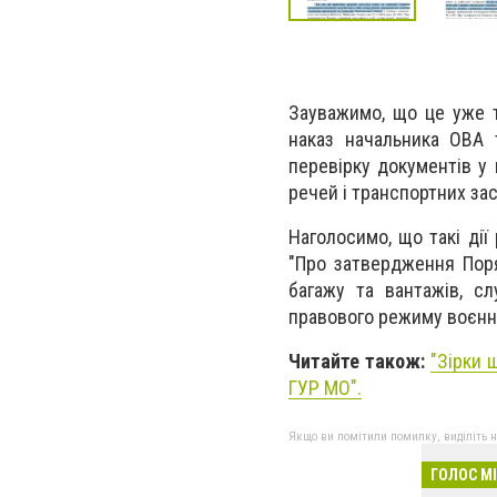
Зауважимо, що це уже т
наказ начальника ОВА 
перевірку документів у
речей і транспортних зас
Наголосимо, що такі ді
"Про затвердження Поря
багажу та вантажів, с
правового режиму воєнно
Читайте також:
"Зірки 
ГУР МО".
Якщо ви помітили помилку, виділіть нео
ГОЛОС М