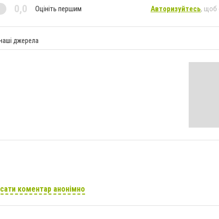
0,0
Оцініть першим
Авторизуйтесь
, щоб
 наші джерела
сати коментар анонімно