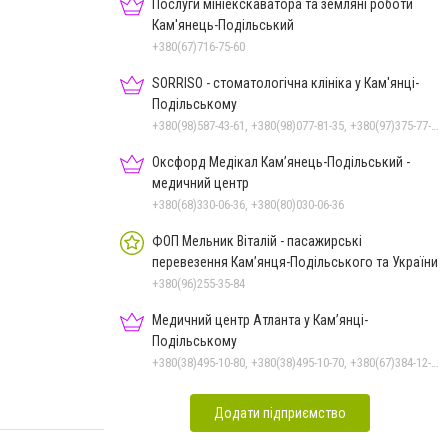
Послуги мініекскаватора та земляні роботи
Кам'янець-Подільський
+380(67)716-75-60
SORRISO - стоматологічна клініка у Кам'янці-
Подільському
+380(98)587-43-61, +380(98)077-81-35, +380(97)375-77-72, +380(97)982-31-07
Оксфорд Медікал Кам’янець-Подільський -
медичний центр
+380(68)330-06-36, +380(80)030-06-36
ФОП Мельник Віталій - пасажирські
перевезення Кам’янця-Подільського та України
+380(96)255-35-84
Медичний центр Атланта у Кам’янці-
Подільському
+380(38)495-10-80, +380(38)495-10-70, +380(67)384-12-07
Додати підприємство