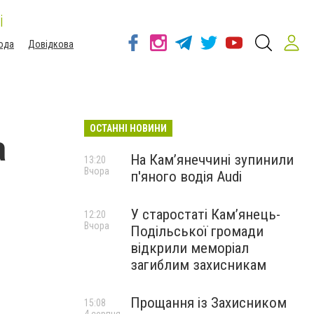
і
ода
Довідкова
ОСТАННІ НОВИНИ
а
На Камʼянеччині зупинили
13:20
Вчора
п'яного водія Audi
У старостаті Кам’янець-
12:20
Вчора
Подільської громади
відкрили меморіал
загиблим захисникам
Прощання із Захисником
15:08