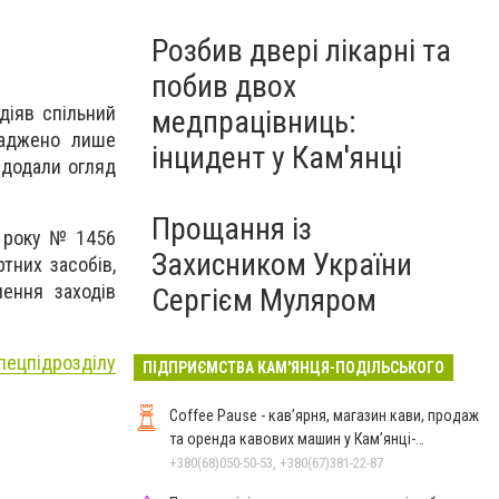
Розбив двері лікарні та
побив двох
діяв спільний
медпрацівниць:
ваджено лише
інцидент у Кам'янці
 додали огляд
Прощання із
1 року № 1456
Захисником України
тних засобів,
ення заходів
Сергієм Муляром
пецпідрозділу
ПІДПРИЄМСТВА КАМ'ЯНЦЯ-ПОДІЛЬСЬКОГО
Coffee Pause - кав’ярня, магазин кави, продаж
та оренда кавових машин у Кам’янці-
Подільському
+380(68)050-50-53, +380(67)381-22-87