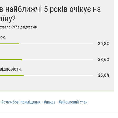
в найближчі 5 років очікує на
аїну?
увало 697 відвідувачів
ок.
30,8%
33,6%
відповісти.
35,6%
#службові приміщення
#наказ
#військовий стан