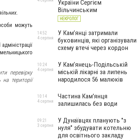
4 серпня
України Сергієм
Вільчинським
вільних.
НЕКРОЛОГ
 особи можуть
У Кам’янці затримали
14:52
4 серпня
буковинців, які організували
 адміністрації
схему втечі через кордон
мельницького
У Кам’янець-Подільській
10:24
4 серпня
міській лікарні за липень
ити перевірку
народилося 56 малюків
 на території
Частина Кам'янця
10:14
4 серпня
залишилась без води
У Дунаївцях планують "з
09:21
3 серпня
нуля" збудувати котельню
для освітнього закладу