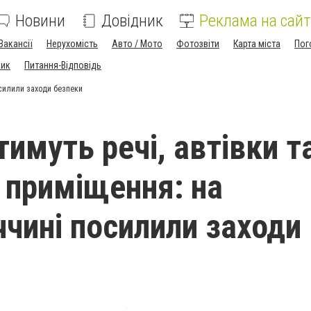
Новини
Довідник
Реклама на сайт
Вакансії
Нерухомість
Авто / Мото
Фотозвіти
Карта міста
Пог
ник
Питання-Відповідь
осилили заходи безпеки
имуть речі, автівки т
 приміщення: на
чині посилили заходи