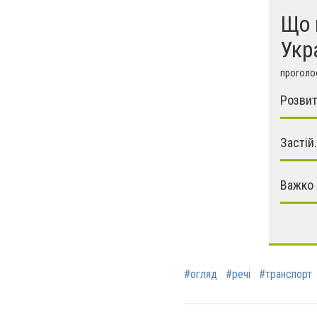
Що 
Укр
проголос
Розвит
Застій.
Важко 
#огляд
#речі
#транспорт