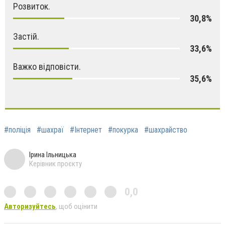
Розвиток.
30,8%
Застій.
33,6%
Важко відповісти.
35,6%
#поліція
#шахраї
#Інтернет
#покурка
#шахрайство
Ірина Ільницька
Керівник проєкту
0,0
Авторизуйтесь
, щоб оцінити