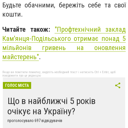
Будьте обачними, бережіть себе та свої
кошти.
Читайте також:
"
Профтехнічний заклад
Кам'янця-Подільського отримає понад 5
мільйонів гривень на оновлення
майстерень"
.
Якщо ви помітили помилку, виділіть необхідний текст і натисніть Ctrl + Enter, щоб
повідомити про це редакцію
ГОЛОС МІСТА
Що в найближчі 5 років
очікує на Україну?
проголосувало 697 відвідувачів