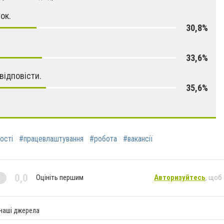
ок.
30,8%
33,6%
відповісти.
35,6%
ості
#працевлаштування
#робота
#вакансії
0,0
Оцініть першим
Авторизуйтесь
, щоб
 наші джерела