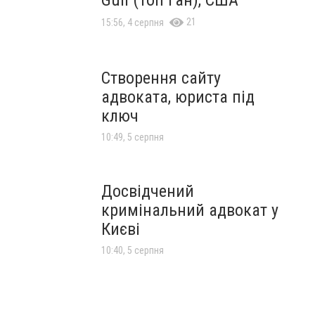
21
15:56, 4 серпня
Створення сайту
адвоката, юриста під
ключ
10:49, 5 серпня
Досвідчений
кримінальний адвокат у
Києві
10:40, 5 серпня