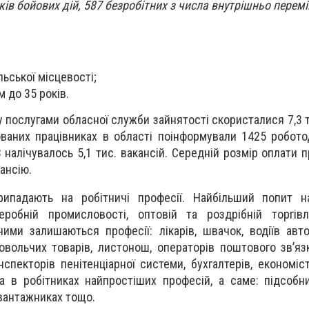
ків бойових дій, 587 безробітних з числа внутрішньо перемі
льської місцевості;
м до 35 років.
у послугами обласної служби зайнятості скористалися 7,3 
ованих працівниках в області поінформували 1425 роботод
налічувалось 5,1 тис. вакансій. Середній розмір оплати п
кансію.
ипадають на робітничі професії. Найбільший попит на
еробній промисловості, оптовій та роздрібній торгівл
ними залишаються професії: лікарів, швачок, водіїв авт
овольчих товарів, листонош, операторів поштового зв’язк
інспекторів пенітенціарної системи, бухгалтерів, економіст
ба в робітниках найпростіших професій, а саме: підсобни
 вантажниках тощо.