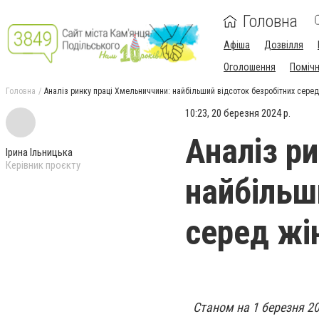
Головна
Афіша
Дозвілля
Оголошення
Поміч
Головна
Аналіз ринку праці Хмельниччини: найбільший відсоток безробітних серед
10:23, 20 березня 2024 р.
Аналіз р
Ірина Ільницька
Керівник проєкту
найбільш
серед жі
Станом на 1 березня 20