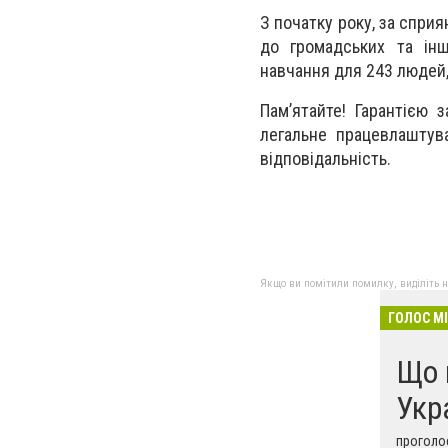
З початку року, за сприя
до громадських та інш
навчання для 243 людей,
Пам’ятайте! Гарантією 
легальне працевлаштув
відповідальність.
Якщо ви помітили помилку, виділіть нео
ГОЛОС М
Що 
Укр
проголос