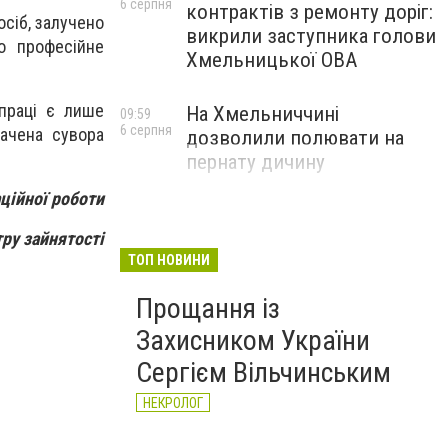
6 серпня
контрактів з ремонту доріг:
осіб, залучено
викрили заступника голови
о професійне
Хмельницької ОВА
 праці є лише
На Хмельниччині
09:59
6 серпня
ачена сувора
дозволили полювати на
пернату дичину
ційної роботи
ру зайнятості
ТОП НОВИНИ
Прощання із
Захисником України
Сергієм Вільчинським
НЕКРОЛОГ