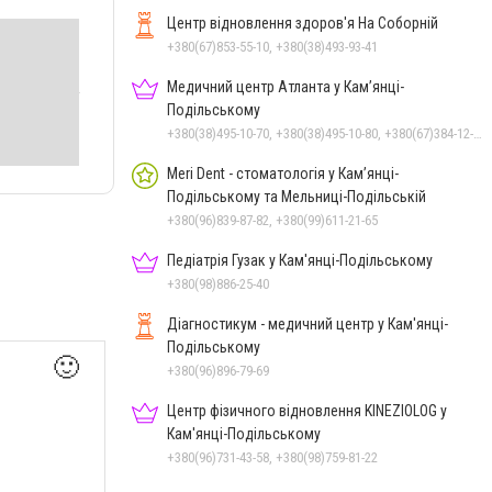
Центр відновлення здоров'я На Соборній
+380(67)853-55-10, +380(38)493-93-41
Медичний центр Атланта у Кам’янці-
Подільському
+380(38)495-10-70, +380(38)495-10-80, +380(67)384-12-07
Meri Dent - стоматологія у Кам’янці-
Подільському та Мельниці-Подільській
+380(96)839-87-82, +380(99)611-21-65
Педіатрія Гузак у Кам'янці-Подільському
+380(98)886-25-40
Діагностикум - медичний центр у Кам'янці-
Подільському
🙂
+380(96)896-79-69
Центр фізичного відновлення KINEZIOLOG у
Кам'янці-Подільському
+380(96)731-43-58, +380(98)759-81-22