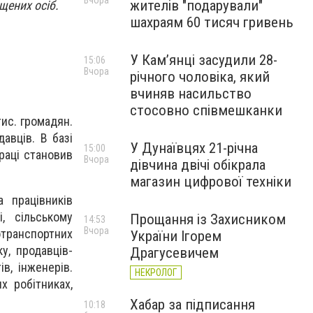
Вчора
жителів "подарували"
щених осіб.
шахраям 60 тисяч гривень
У Камʼянці засудили 28-
15:06
Вчора
річного чоловіка, який
вчиняв насильство
стосовно співмешканки
тис. громадян.
авців. В базі
У Дунаївцях 21-річна
15:00
раці становив
Вчора
дівчина двічі обікрала
магазин цифрової техніки
 працівників
і, сільському
Прощання із Захисником
14:53
Вчора
отранспортних
України Ігорем
у, продавців-
Драгусевичем
ів, інженерів.
НЕКРОЛОГ
х робітниках,
Хабар за підписання
10:18