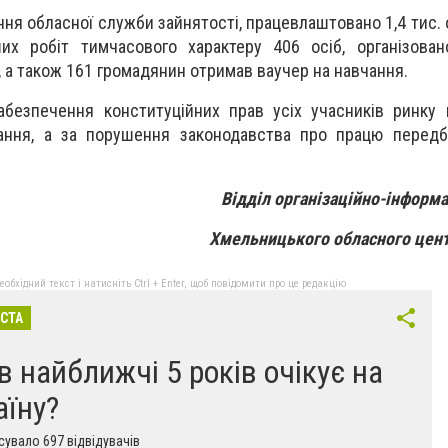
ння обласної служби зайнятості, працевлаштовано 1,4 тис. 
их робіт тимчасового характеру 406 осіб, організован
 а також 161 громадянин отримав ваучер на навчання.
забезпечення конституційних прав усіх учасників ринку
ання, а за порушення законодавства про працю передб
Відділ організаційно-інформа
Хмельницького обласного цент
бхідний текст і натисніть Ctrl + Enter, щоб повідомити про це редакцію
ІСТА
в найближчі 5 років очікує на
аїну?
увало 697 відвідувачів