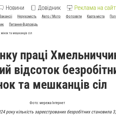
Новини
Довідник
Реклама на сайт
Вакансії
Нерухомість
Авто / Мото
Фотозвіти
Карта міста
Пог
ник
Питання-Відповідь
 жінок та мешканців сіл
инку праці Хмельниччи
ий відсоток безробітн
нок та мешканців сіл
Фото: мережа Інтернет
24 року кількість зареєстрованих безробітних становила 3,3