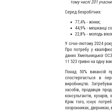
тому числі 201 учасни
Серед безробітних:
77,4% - жінки;
44,9% - мешканці сі
22,8% - молодь віко
У січні-лютому 2024 рок
Про потребу у кваліфік
даних Хмельницької ОСЗ 
11 523 гривні на одну ва
Понад 50% вакансій пр
спостерігається в пер
виробництві. Затребува
засобів, продавців прод
консультантів, кухарів, 
Крім того, існує потре
охоронниках, двірниках,