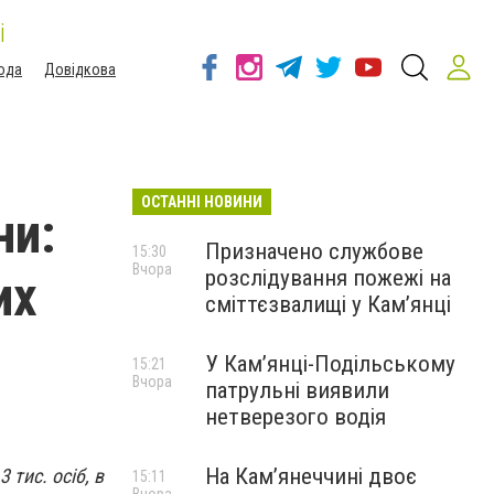
і
ода
Довідкова
ОСТАННІ НОВИНИ
ни:
Призначено службове
15:30
Вчора
розслідування пожежі на
их
сміттєзвалищі у Кам’янці
У Кам’янці-Подільському
15:21
Вчора
патрульні виявили
нетверезого водія
На Камʼянеччині двоє
 тис. осіб, в
15:11