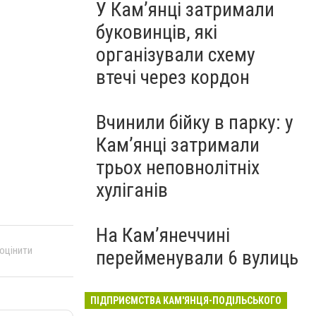
У Кам’янці затримали
буковинців, які
організували схему
втечі через кордон
Вчинили бійку в парку: у
Кам’янці затримали
трьох неповнолітніх
хуліганів
На Камʼянеччині
 оцінити
перейменували 6 вулиць
ПІДПРИЄМСТВА КАМ'ЯНЦЯ-ПОДІЛЬСЬКОГО