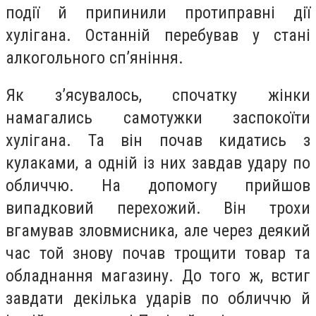
події й припинили протиправні дії
хулігана. Останній перебував у стані
алкогольного сп’яніння.
Як з’ясувалось, спочатку жінки
намагались самотужки заспокоїти
хулігана. Та він почав кидатись з
кулаками, а одній із них завдав удару по
обличчю. На допомогу прийшов
випадковий перехожий. Він трохи
вгамував зловмисника, але через деякий
час той знову почав трощити товар та
обладнання магазину. До того ж, встиг
завдати декілька ударів по обличчю й