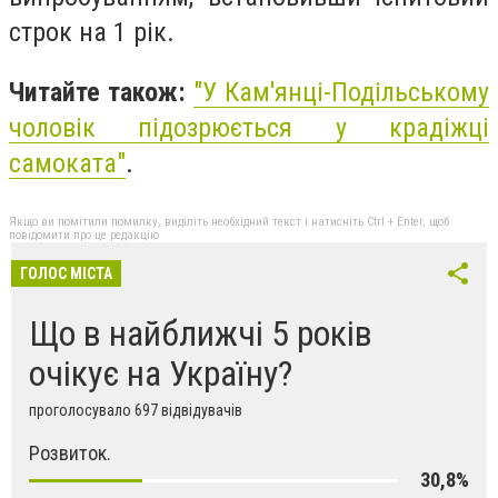
строк на 1 рік.
Читайте також:
"
У Кам'янці-Подільському
чоловік підозрюється у крадіжці
самоката"
.
Якщо ви помітили помилку, виділіть необхідний текст і натисніть Ctrl + Enter, щоб
повідомити про це редакцію
ГОЛОС МІСТА
Що в найближчі 5 років
очікує на Україну?
проголосувало 697 відвідувачів
Розвиток.
30,8%