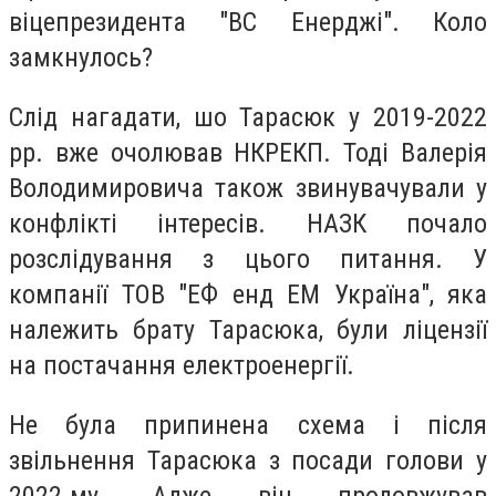
віцепрезидента "ВС Енерджі". Коло
замкнулось?
Слід нагадати, шо Тарасюк у 2019-2022
рр. вже очолював НКРЕКП. Тоді Валерія
Володимировича також звинувачували у
конфлікті інтересів. НАЗК почало
розслідування з цього питання. У
компанії ТОВ "ЕФ енд ЕМ Україна", яка
належить брату Тарасюка, були ліцензії
на постачання електроенергії.
Не була припинена схема і після
звільнення Тарасюка з посади голови у
2022-му. Адже він продовжував