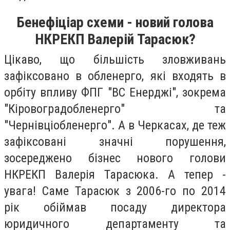
Бенефіціар схеми - новий голова
НКРЕКП Валерій Тарасюк?
Цікаво, що більшість зловживань
зафіксовано в обленерго, які входять в
орбіту впливу ФПГ "ВС Енерджі", зокрема
"Кіровоградобленерго" та
"Чернівціобленерго". А в Черкасах, де теж
зафіксовані значні порушення,
зосереджено бізнес нового голови
НКРЕКП Валерія Тарасюка. А тепер -
увага! Саме Тарасюк з 2006-го по 2014
рік обіймав посаду директора
юридичного департаменту та