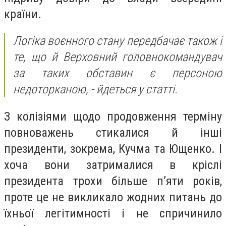
країни.
Логіка воєнного стану передбачає також і
те, що й Верховний головнокомандувач
за таких обставин є персоною
недоторканою, - йдеться у статті.
З колізіями щодо продовження терміну
повноважень стикалися й інші
президенти, зокрема, Кучма та Ющенко. І
хоча вони затрималися в кріслі
президента трохи більше п’яти років,
проте це не викликало жодних питань до
їхньої легітимності і не спричинило