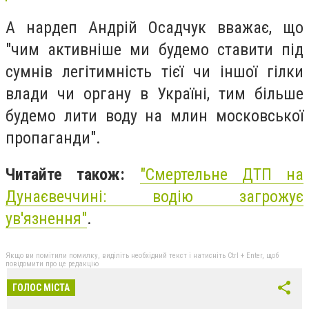
А нардеп Андрій Осадчук вважає, що
"чим активніше ми будемо ставити під
сумнів легітимність тієї чи іншої гілки
влади чи органу в Україні, тим більше
будемо лити воду на млин московської
пропаганди".
Читайте також:
"
Смертельне ДТП на
Дунаєвеччині: водію загрожує
ув'язнення"
.
Якщо ви помітили помилку, виділіть необхідний текст і натисніть Ctrl + Enter, щоб
повідомити про це редакцію
ГОЛОС МІСТА