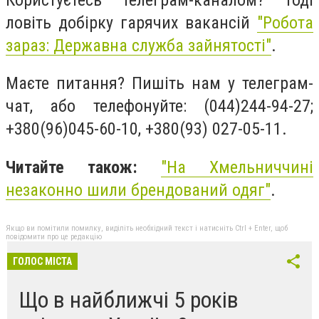
ловіть добірку гарячих вакансій
"Робота
зараз: Державна служба зайнятості"
.
Маєте питання? Пишіть нам у телеграм-
чат, або телефонуйте: (044)244-94-27;
+380(96)045-60-10, +380(93) 027-05-11.
Читайте також:
"
На Хмельниччині
незаконно шили брендований одяг"
.
Якщо ви помітили помилку, виділіть необхідний текст і натисніть Ctrl + Enter, щоб
повідомити про це редакцію
ГОЛОС МІСТА
Що в найближчі 5 років