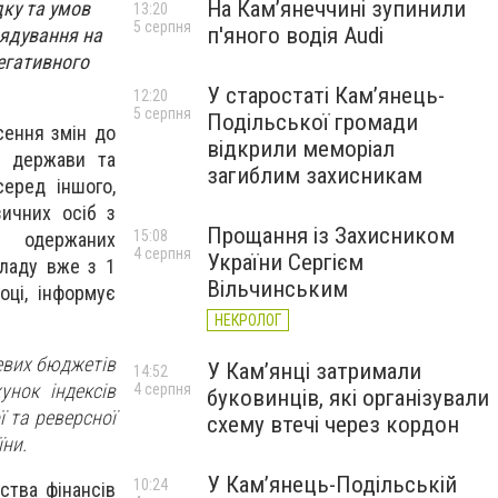
На Камʼянеччині зупинили
ку та умов
13:20
5 серпня
п'яного водія Audi
рядування на
егативного
У старостаті Кам’янець-
12:20
5 серпня
Подільської громади
сення змін до
відкрили меморіал
і держави та
загиблим захисникам
еред іншого,
ичних осіб з
Прощання із Захисником
15:08
 одержаних
4 серпня
України Сергієм
кладу вже з 1
Вільчинським
ці, інформує
НЕКРОЛОГ
евих бюджетів
У Кам’янці затримали
14:52
унок індексів
4 серпня
буковинців, які організували
ї та реверсної
схему втечі через кордон
їни.
У Кам’янець-Подільській
10:24
ства фінансів