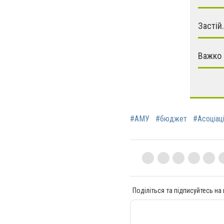
Застій.
Важко 
#АМУ
#бюджет
#Асоціаці
Поділіться та підписуйтесь на