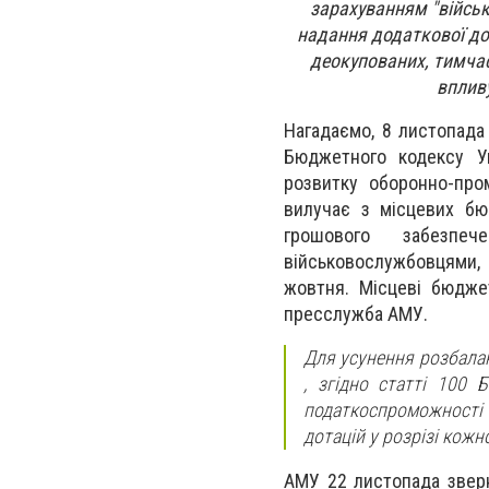
зарахуванням "війсь
надання додаткової до
деокупованих, тимчас
вплив
Нагадаємо, 8 листопада
Бюджетного кодексу У
розвитку оборонно-про
вилучає з місцевих бю
грошового забезпе
військовослужбовцями, 
жовтня. Місцеві бюдже
пресслужба АМУ.
Для усунення розбала
, згідно статті 100 
податкоспроможності м
дотацій у розрізі кожн
АМУ 22 листопада зверн