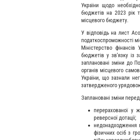
України щодо необхідн
бюджетів на 2023 рік та
місцевого бюджету.
У відповідь на лист Асо
податкоспроможності міс
Міністерство фінансів
бюджетів у зв’язку із
заплановані зміни до П
органів місцевого само
України, що зазнали не
затвердженого урядово
Заплановані зміни пере
перерахованої у ж
реверсної дотації;
недонадходження п
фізичних осіб з г