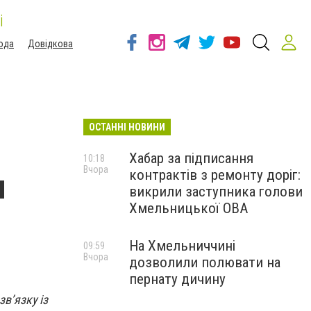
і
ода
Довідкова
ОСТАННІ НОВИНИ
и
Хабар за підписання
10:18
Вчора
контрактів з ремонту доріг:
я
викрили заступника голови
Хмельницької ОВА
На Хмельниччині
09:59
Вчора
дозволили полювати на
пернату дичину
в’язку із