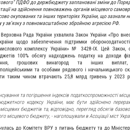
кового" ПДФО до держбюджету заплановані зміни до Поряд
тації на здійснення повноважень органів місцевого самов
ово окупованих та інших територіях України, що зазнали н
у у зв’язку з повномасштабною збройною агресією РФ.
 Верховна Рада України ухвалила Закон України «Про вне
країни щодо забезпечення підтримки обороноздатност
мислового комплексу України» № 3428-IX. Цей Закон, с
джетів 100% обсягу надходжень податку на доходи фіз
чення, грошових винагород та інших виплат,
поліцейськими та особами рядового і начальницького с
ти таким чином втрачають 25,8 млрд гривень у 2023 ро
нсування та погіршення індексів податкоспроможності місц
Бюджетного кодексу України, має бути здійснено перерах
ісцевих бюджетів та, відповідно, перегляд обсягів базово
ого місцевого бюджету, - наголошували в Асоціації міст Укра
улась до Комітету ВРУ з питань бюджету та до Міністер