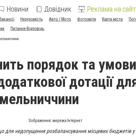
Новини
Довідник
Реклама на сайт
Вакансії
Нерухомість
Авто / Мото
Фотозвіти
Карта міста
Пог
ник
Питання-Відповідь
Хмельниччини
нить порядок та умов
додаткової дотації дл
Хмельниччини
Зображення: мережа Інтернет
що для недопущення розбалансування місцевих бюджетів у з