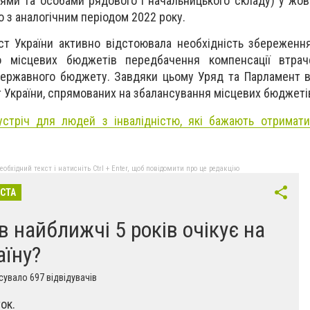
ями та особами рядового і начальницького складу) у жов
о з аналогічним періодом 2022 року.
іст України активно відстоювала необхідність збереженн
о місцевих бюджетів передбачення компенсації втрач
ержавного бюджету. Завдяки цьому Уряд та Парламент в
ст України, спрямованих на збалансування місцевих бюджеті
устріч для людей з інвалідністю, які бажають отримат
бхідний текст і натисніть Ctrl + Enter, щоб повідомити про це редакцію
ІСТА
в найближчі 5 років очікує на
аїну?
увало 697 відвідувачів
ок.