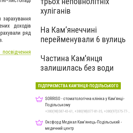
трьох неповнолітніх
тні–листопаді
хуліганів
я зарахування
ених доходів
На Камʼянеччині
рахували ряд
перейменували 6 вулиць
в.
и посвідчення
Частина Кам'янця
залишилась без води
ПІДПРИЄМСТВА КАМ'ЯНЦЯ-ПОДІЛЬСЬКОГО
SORRISO - стоматологічна клініка у Кам'янці-
Подільському
+380(98)587-43-61, +380(98)077-81-35, +380(97)375-77-72, +380(97)982-31-07
Оксфорд Медікал Кам’янець-Подільський -
медичний центр