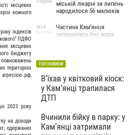
4 серпня
міській лікарні за липень
ості місцевих
народилося 56 малюків
зрізі кожного
Частина Кам'янця
10:14
унку індексів
4 серпня
залишилась без води
ькового" ПДФО
ння місцевих
вного бюджету
я повноважень
ТОП НОВИНИ
их територіях
 агресією рф,
Вʼїхав у квітковий кіоск:
у Камʼянці трапилася
ДТП
дні 2023 року
Вчинили бійку в парку: у
тку на доходи
Кам’янці затримали
ат, одержаних