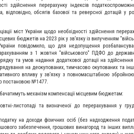
ості здійснення перерахунку індексів податкоспроможн
, відповідно, обсягів базової та реверсної дотацій у ро
ціації міст України щодо необхідності здійснення перерах
цевих бюджетів на 2023 рік у зв’язку із вилученням "війс
 України повідомило, що для недопущення розбалансува
 зарахуванням з 1 жовтня "військового" ПДФО до держа
орядку та умов надання додаткової дотації на здійсненн
врядування на деокупованих, тимчасово окупованих та інш
гативного впливу у зв’язку з повномасштабною збройною
ю постановою №1477.
дбачатимуть механізм компенсації місцевим бюджетам:
овтні-листопаді та визначеної до перерахування у гру
одатку на доходи фізичних осіб (без надходження пода
рошового забезпечення, грошових винагород та інших випл