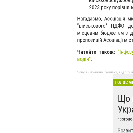
військовослужбовц
2023 року порівнян
Нагадаємо, Асоціація м
"військового" ПДФО д
місцевим бюджетам з д
пропозицій Асоціації мі
Читайте також:
"
Інфоз
водія"
.
Якщо ви помітили помилку, виділіть нео
ГОЛОС М
Що 
Укр
проголос
Розвит