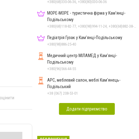
+380(68)330-06-36, +380(80)030-06-36
МОРЕ-МОРЕ - туристична фірма у Кам’янці-
Подільському
+380(68)118-82-77, +380(98)994-11-24, +380(68)882-38-28
Педіатрія Гузак у Кам'янці-Подільському
+380(98)886-25-40
Медичний центр МІЛАМЕД у Кам'янці-
Подільському
+380(96)566-44-55
АРС, меблевий салон, меблі Кам'янець-
Подільський
+38 (067) 208-53-01
 оцінити
Додати підприємство