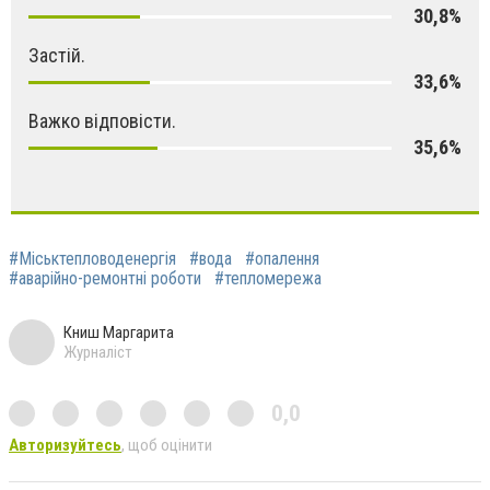
30,8%
Застій.
33,6%
Важко відповісти.
35,6%
#Міськтепловоденергія
#вода
#опалення
#аварійно-ремонтні роботи
#тепломережа
Книш Маргарита
Журналіст
0,0
Авторизуйтесь
, щоб оцінити