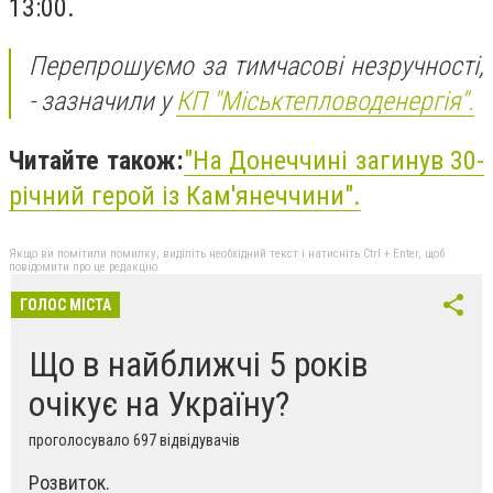
13:00.
Перепрошуємо за тимчасові незручності,
- зазначили у
КП "Міськтепловоденергія".
Читайте також:
"На Донеччині загинув 30-
річний герой із Кам'янеччини".
Якщо ви помітили помилку, виділіть необхідний текст і натисніть Ctrl + Enter, щоб
повідомити про це редакцію
ГОЛОС МІСТА
Що в найближчі 5 років
очікує на Україну?
проголосувало 697 відвідувачів
Розвиток.