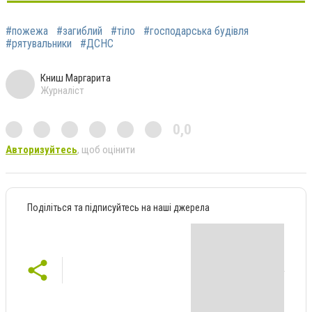
#пожежа
#загиблий
#тіло
#господарська будівля
#рятувальники
#ДСНС
Книш Маргарита
Журналіст
0,0
Авторизуйтесь
, щоб оцінити
Поділіться та підписуйтесь на наші джерела