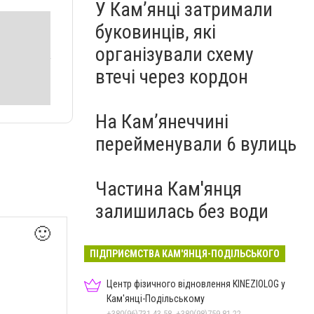
У Кам’янці затримали
буковинців, які
організували схему
втечі через кордон
На Камʼянеччині
перейменували 6 вулиць
Частина Кам'янця
залишилась без води
🙂
ПІДПРИЄМСТВА КАМ'ЯНЦЯ-ПОДІЛЬСЬКОГО
Центр фізичного відновлення KINEZIOLOG у
Кам'янці-Подільському
+380(96)731-43-58, +380(98)759-81-22