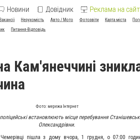
Новини
Довідник
Реклама на сайт
Вакансії
Нерухомість
Авто / Мото
Фотозвіти
Карта міста
Пог
ник
Питання-Відповідь
на Кам'янеччині зникла
чина
Фото: мережа Інтернет
поліцейські встановлюють місце перебування Станішевськ
Олександрівни.
Чемерівці пішла з дому вчора, 1 грудня, о 07:00 годи