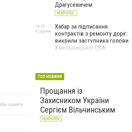
Драгусевичем
НЕКРОЛОГ
Хабар за підписання
10:18
6 серпня
контрактів з ремонту доріг:
викрили заступника голови
Хмельницької ОВА
ТОП НОВИНИ
Прощання із
Захисником України
тобы оценить
Сергієм Вільчинським
НЕКРОЛОГ