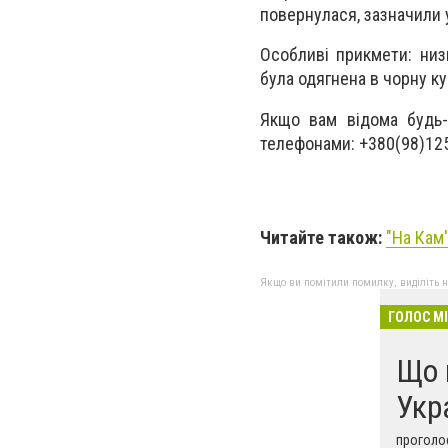
повернулася, зазначили
Особливі прикмети: низ
була одягнена в чорну ку
Якщо вам відома будь-
телефонами: +380(98)125
Читайте також:
"На Кам
Якщо ви помітили помилку, виділіть нео
ГОЛОС М
Що 
Укр
проголос