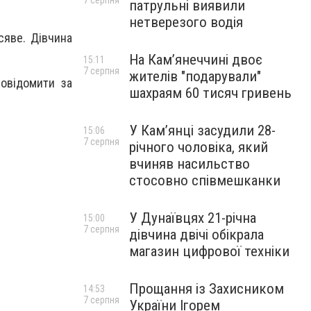
7 серпня
патрульні виявили
нетверезого водія
сяве. Дівчина
На Камʼянеччині двоє
15:11
7 серпня
жителів "подарували"
овідомити за
шахраям 60 тисяч гривень
У Камʼянці засудили 28-
15:06
7 серпня
річного чоловіка, який
вчиняв насильство
стосовно співмешканки
У Дунаївцях 21-річна
15:00
7 серпня
дівчина двічі обікрала
магазин цифрової техніки
Прощання із Захисником
14:53
7 серпня
України Ігорем