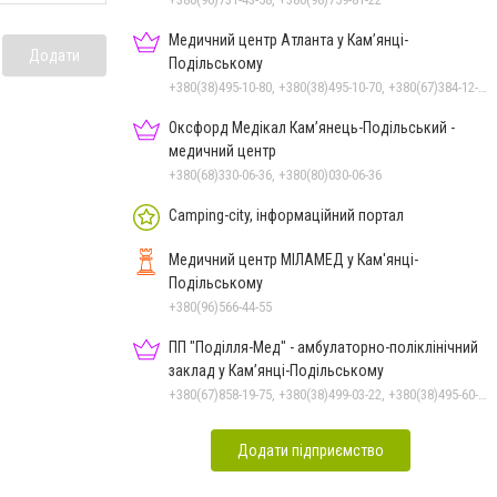
Медичний центр Атланта у Кам’янці-
Додати
Подільському
+380(38)495-10-80, +380(38)495-10-70, +380(67)384-12-07
Оксфорд Медікал Кам’янець-Подільський -
медичний центр
+380(68)330-06-36, +380(80)030-06-36
Camping-city, інформаційний портал
Медичний центр МІЛАМЕД у Кам'янці-
Подільському
+380(96)566-44-55
ПП "Поділля-Мед" - амбулаторно-поліклінічний
заклад у Кам’янці-Подільському
+380(67)858-19-75, +380(38)499-03-22, +380(38)495-60-27
Додати підприємство