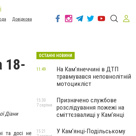
і
ода
Довідкова
ОСТАННІ НОВИНИ
 18-
На Кам’янеччині в ДТП
11:49
травмувався неповнолітній
мотоцикліст
Призначено службове
15:30
7 серпня
розслідування пожежі на
ої Діани
сміттєзвалищі у Кам’янці
У Кам’янці-Подільському
15:21
ні та досі не