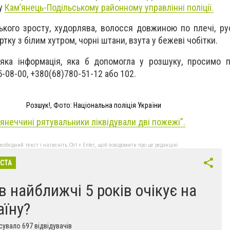
 у
Кам’янець-Подільському районному управлінні поліції.
ького зросту, худорлява, волосся довжиною по плечі, ру
ртку з білим хутром, чорні штани, взута у бежеві чобітки.
яка інформація, яка б допомогла у розшуку, просимо п
-08-00, +380(68)780-51-12 або 102.
Розшук!, Фото: Національна поліція України
'янеччині рятувальники ліквідували дві пожежі".
бхідний текст і натисніть Ctrl + Enter, щоб повідомити про це редакцію
ІСТА
в найближчі 5 років очікує на
аїну?
увало 697 відвідувачів