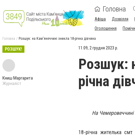
Головна
Афіша
Дозвілля
Оголошення
Поміч
Головна
Розшук: на Кам'янеччині зникла 18-річна дівчина
11:09, 2 грудня 2023 р.
РОЗШУК!
Розшук: 
річна дів
Книш Маргарита
Журналіст
На Чемеровеччині 
18-річна жителька смт 