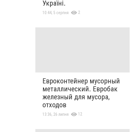
Україні.
2
10:44, 5 серпня
Евроконтейнер мусорный
металлический. Евробак
железный для мусора,
отходов
12
13:36, 26 липня