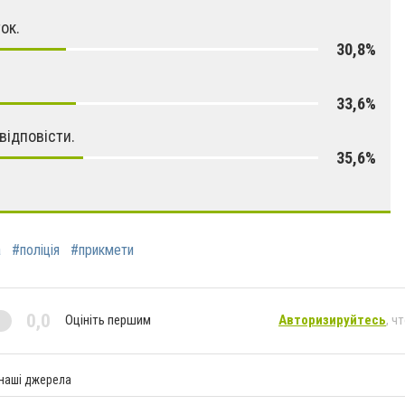
ок.
30,8%
33,6%
відповісти.
35,6%
а
#поліція
#прикмети
0,0
Оцініть першим
Авторизируйтесь
, ч
 наші джерела