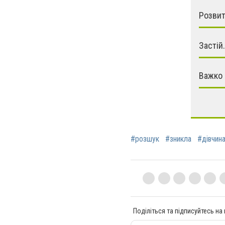
Розвит
Застій.
Важко 
#розшук
#зникла
#дівчин
Поділіться та підписуйтесь на