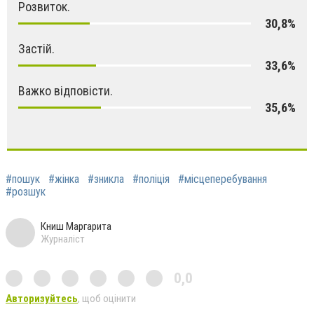
Розвиток.
30,8%
Застій.
33,6%
Важко відповісти.
35,6%
#пошук
#жінка
#зникла
#поліція
#місцеперебування
#розшук
Книш Маргарита
Журналіст
0,0
Авторизуйтесь
, щоб оцінити