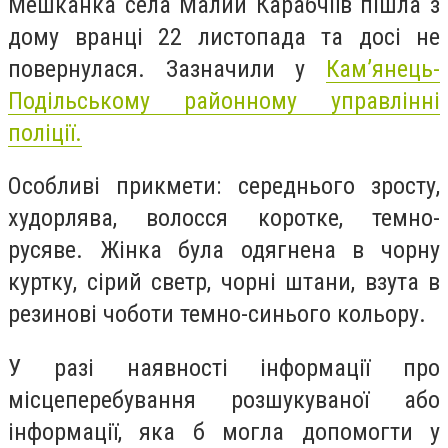
Мешканка села Малий Карабчіїв пішла з
дому вранці 22 листопада та досі не
повернулася. Зазначили у
Кам’янець-
Подільському районному управлінні
поліції.
Особливі прикмети: середнього зросту,
худорлява, волосся коротке, темно-
русяве. Жінка була одягнена в чорну
куртку, сірий светр, чорні штани, взута в
резинові чоботи темно-синього кольору.
У разі наявності інформації про
місцеперебування розшукуваної або
інформації, яка б могла допомогти у