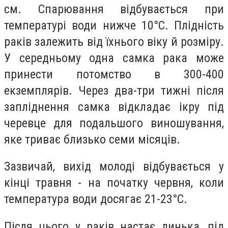
см. Спарювання відбувається при
температурі води нижче 10°C. Плідність
раків залежить від їхнього віку й розміру.
У середньому одна самка рака може
принести потомство в 300-400
екземплярів. Через два-три тижні після
запліднення самка відкладає ікру під
черевце для подальшого виношування,
яке триває близько семи місяців.
Зазвичай, вихід молоді відбувається у
кінці травня - на початку червня, коли
температура води досягає 21-23°C.
Після цього у раків настає линька, під