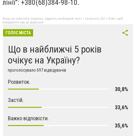
лінії": +380(68)384-98-10.
Якщо ви помітили помилку, виділіть необхідний текст і натисніть Ctrl + Enter, щоб
повідомити про це редакцію
ГОЛОС МІСТА
Що в найближчі 5 років
очікує на Україну?
проголосувало 697 відвідувачів
Розвиток.
30,8%
Застій.
33,6%
Важко відповісти.
35,6%