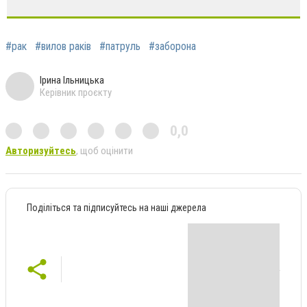
#рак
#вилов раків
#патруль
#заборона
Ірина Ільницька
Керівник проєкту
0,0
Авторизуйтесь
, щоб оцінити
Поділіться та підписуйтесь на наші джерела