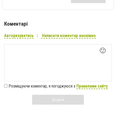
Коментарі
Авторизуватись
Написати коментар анонімно
🙂
Розміщуючи коментар, я погоджуюся з
Правилами сайту
Додати