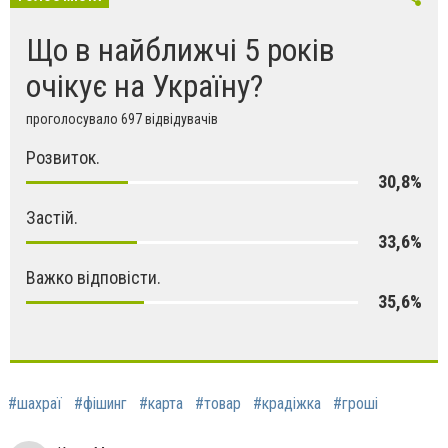
Що в найближчі 5 років
очікує на Україну?
проголосувало 697 відвідувачів
Розвиток.
30,8%
Застій.
33,6%
Важко відповісти.
35,6%
#шахраї
#фішинг
#карта
#товар
#крадіжка
#гроші