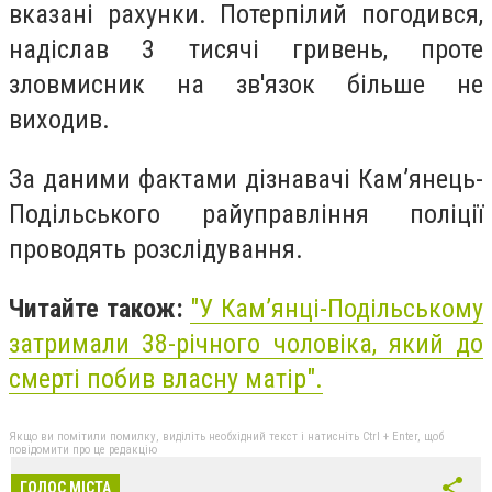
вказані рахунки. Потерпілий погодився,
надіслав 3 тисячі гривень, проте
зловмисник на зв'язок більше не
виходив.
За даними фактами дізнавачі Кам’янець-
Подільського райуправління поліції
проводять розслідування.
Читайте також:
"У Кам’янці-Подільському
затримали 38-річного чоловіка, який до
смерті побив власну матір".
Якщо ви помітили помилку, виділіть необхідний текст і натисніть Ctrl + Enter, щоб
повідомити про це редакцію
ГОЛОС МІСТА