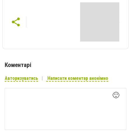
Коментарі
Авторизуватись
Написати коментар анонімно
🙂