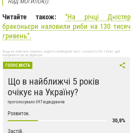
над могилою).
Читайте також:
"На річці Дністер
браконьєри наловили риби на 130 тисяч
гривень".
Якщо ви помітили помилку, виділіть необхідний текст і натисніть Ctrl + Enter, щоб
повідомити про це редакцію
ГОЛОС МІСТА
Що в найближчі 5 років
очікує на Україну?
проголосувало 697 відвідувачів
Розвиток.
30,8%
Застій.