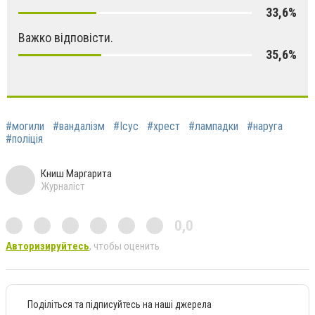
33,6%
Важко відповісти.
35,6%
#могили
#вандалізм
#Ісус
#хрест
#лампадки
#наруга
#поліція
Книш Маргарита
Журналіст
0,0
Авторизируйтесь
, чтобы оценить
Поділіться та підписуйтесь на наші джерела