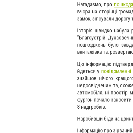
Нагадаємо, про
пошкодж
вчора на сторінці грома
замок, зіпсували дорогу
Історія швидко набула р
"Благоустрій Дунаєвечч
пошкоджень було завда
вантажівка та, розверта
Цю інформацію підтверди
йдеться у
повідомленні
знайшов нічого кращого
недосвідченим та, схоже
автомобіля, ні простір 
фургон почало заносити
8 надгробків.
Наробивши біди на цвинт
Інформацію про зірваний