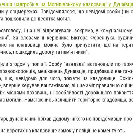
ення надгробків на Могилівському кладовищі у Дунаївц
ди у соцмережах. Повідомлялося, що невідомі особи (чи о
 та пошкодили до десятка могил.
озголосу, і на неї відреагували, зокрема, у комунальному
ини". За словами її керівника Віктора Ференчука, судячи
но на кладовищі, можна було припустити, що на терито
ючись, пошкодила дорогу та пам’ятники".
ли згодом у поліції. Особу "вандала" встановили по гаряч
правоохоронців, мешканець Дунаївців, придбавши вантажн
, ніж, невідомо для чого, поїхати на кладовище. Оскіл
, вперше керував вантажівкою, він не зміг правильно оціни
між місцями поховань, ні особливості дорожнього покриття
 на могили. Намагаючись залишити територію кладовища, в
арі, дунаївчанин поїхав додому, нікого не повідомивши про
 на воротах на кладовище замок у поліції не коментують.