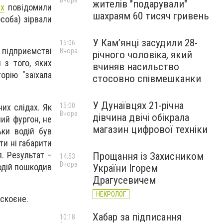
Вчора
жителів "подарували"
ях
повідомили
шахраям 60 тисяч гривень
соба) зірвали
У Камʼянці засудили 28-
15:06
 підприємстві
Вчора
річного чоловіка, який
 з того, яких
вчиняв насильство
рію "заїхала
стосовно співмешканки
У Дунаївцях 21-річна
15:00
их слідах. Як
Вчора
дівчина двічі обікрала
ий фургон, не
магазин цифрової техніки
ьки водій був
ти ні габарити
. Результат –
Прощання із Захисником
14:53
Вчора
одій пошкодив
України Ігорем
Драгусевичем
НЕКРОЛОГ
 скоєне.
Хабар за підписання
10:18