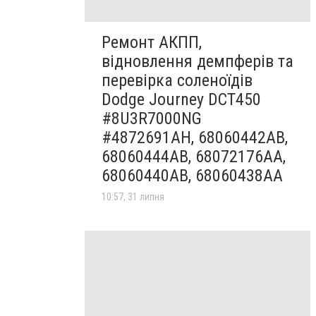
Ремонт АКПП,
відновлення демпферів та
перевірка соленоїдів
Dodge Journey DCT450
#8U3R7000NG
#4872691AH, 68060442AB,
68060444AB, 68072176AA,
68060440AB, 68060438AA
10:57, 31 липня