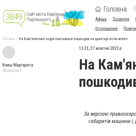
Головна
Афіша
Дозвілля
Оголошення
Поміч
Головна
На Кам'янеччині водій вантажівки пошкодив на цвинтарі вісім могил
13:23, 27 жовтня 2023 р.
На Кам'я
Книш Маргарита
Журналіст
пошкодив
За версією правоохоро
габаритів машини і,