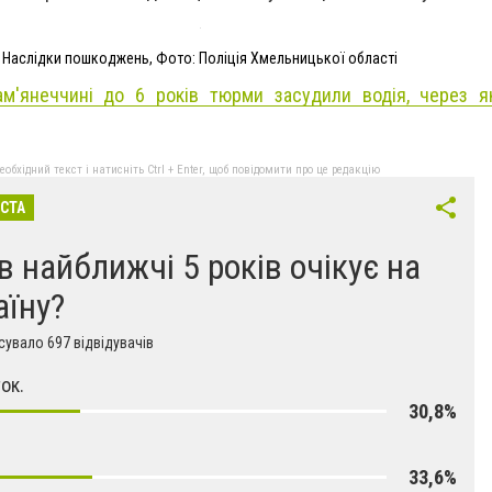
Наслідки пошкоджень, Фото: Поліція Хмельницької області
ам'янеччині до 6 років тюрми засудили водія, через я
бхідний текст і натисніть Ctrl + Enter, щоб повідомити про це редакцію
ІСТА
в найближчі 5 років очікує на
аїну?
увало 697 відвідувачів
ок.
30,8%
33,6%