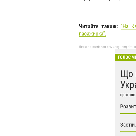
Читайте також:
"На К
пасажирка".
Якщо ви помітили помилку, виділіть нео
ГОЛОС М
Що 
Укр
проголос
Розвит
Застій.