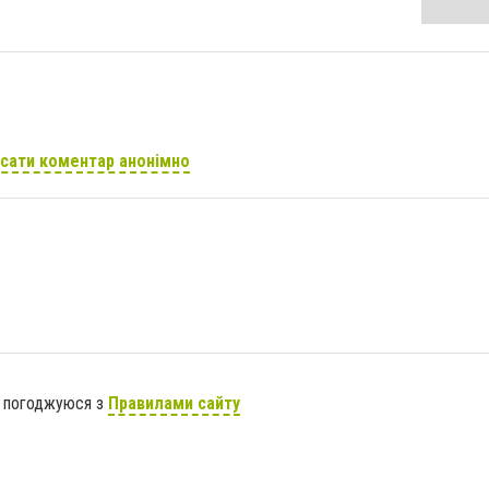
сати коментар анонімно
я погоджуюся з
Правилами сайту