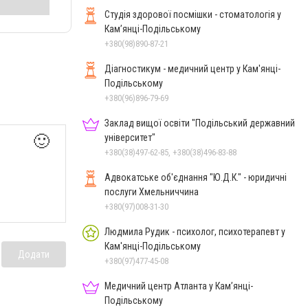
Студія здорової посмішки - стоматологія у
Кам’янці-Подільському
+380(98)890-87-21
Діагностикум - медичний центр у Кам'янці-
Подільському
+380(96)896-79-69
Заклад вищої освіти "Подільський державний
🙂
університет"
+380(38)497-62-85, +380(38)496-83-88
Адвокатське об'єднання "Ю.Д.К." - юридичні
послуги Хмельниччина
+380(97)008-31-30
Людмила Рудик - психолог, психотерапевт у
Кам'янці-Подільському
Додати
+380(97)477-45-08
Медичний центр Атланта у Кам’янці-
Подільському