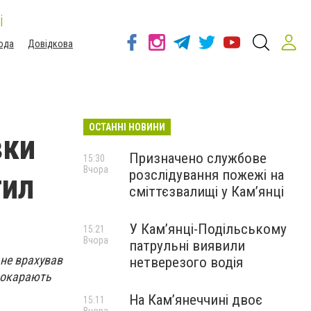
і
ода
Довідкова
ОСТАННІ НОВИНИ
вки
Призначено службове
15:30
Вчора
розслідування пожежі на
гил
сміттєзвалищі у Кам’янці
У Кам’янці-Подільському
15:21
Вчора
патрульні виявили
 не врахував
нетверезого водія
 покарають
На Камʼянеччині двоє
15:11