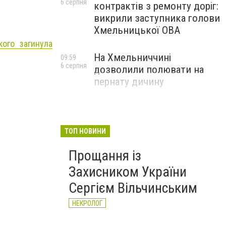
6 серпня
контрактів з ремонту доріг:
викрили заступника голови
Хмельницької ОВА
кого загинула
На Хмельниччині
09:59
6 серпня
дозволили полювати на
пернату дичину
ТОП НОВИНИ
Прощання із
Захисником України
Сергієм Вільчинським
НЕКРОЛОГ