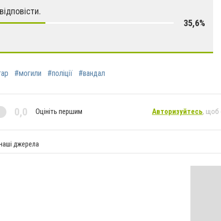
відповісти.
35,6%
тар
#могили
#поліції
#вандал
0,0
Оцініть першим
Авторизуйтесь
, щоб
 наші джерела