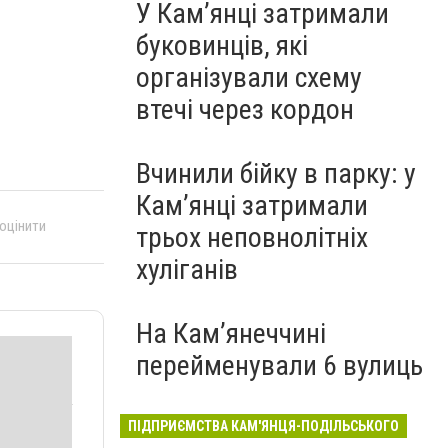
У Кам’янці затримали
буковинців, які
організували схему
втечі через кордон
Вчинили бійку в парку: у
Кам’янці затримали
 оцінити
трьох неповнолітніх
хуліганів
На Камʼянеччині
перейменували 6 вулиць
ПІДПРИЄМСТВА КАМ'ЯНЦЯ-ПОДІЛЬСЬКОГО