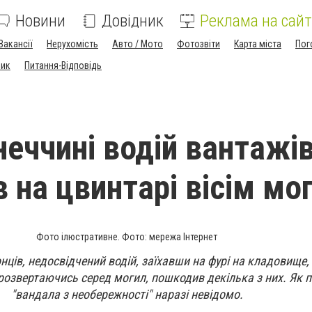
Новини
Довідник
Реклама на сайт
Вакансії
Нерухомість
Авто / Мото
Фотозвіти
Карта міста
Пог
ник
Питання-Відповідь
неччині водій вантажі
 на цвинтарі вісім мо
Фото ілюстративне. Фото: мережа Інтернет
нців, недосвідчений водій, заїхавши на фурі на кладовище,
 розвертаючись серед могил, пошкодив декілька з них. Як
"вандала з необережності" наразі невідомо.