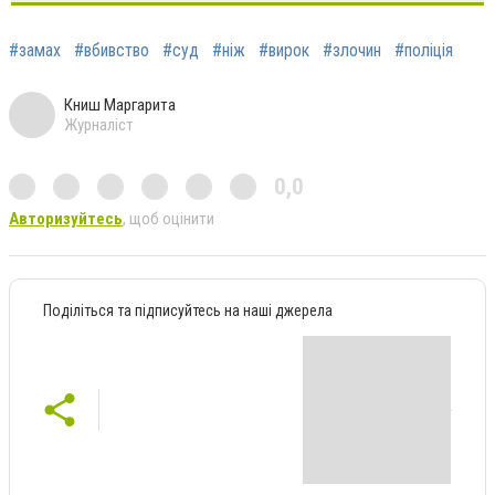
#замах
#вбивство
#суд
#ніж
#вирок
#злочин
#поліція
Книш Маргарита
Журналіст
0,0
Авторизуйтесь
, щоб оцінити
Поділіться та підписуйтесь на наші джерела