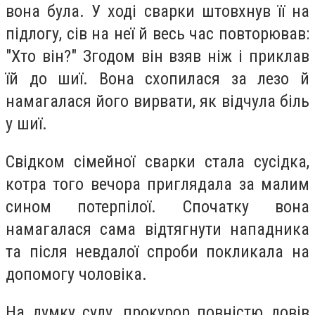
вона була. У ході сварки штовхнув її на
підлогу, сів на неї й весь час повторював:
"Хто він?" Згодом він взяв ніж і приклав
їй до шиї. Вона схопилася за лезо й
намагалася його вирвати, як відчула біль
у шиї.
Свідком сімейної сварки стала сусідка,
котра того вечора приглядала за малим
сином потерпілої. Спочатку вона
намагалася сама відтягнути нападника
та після невдалої спроби покликала на
допомогу чоловіка.
На думку суду, прокурор повністю довів