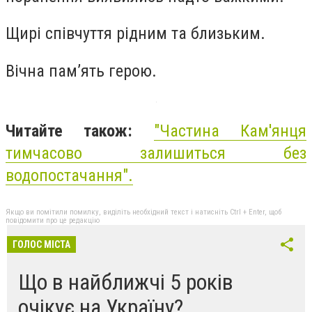
Щирі співчуття рідним та близьким.
Вічна пам’ять герою.
Читайте також:
"Частина Кам'янця
тимчасово залишиться без
водопостачання".
Якщо ви помітили помилку, виділіть необхідний текст і натисніть Ctrl + Enter, щоб
повідомити про це редакцію
ГОЛОС МІСТА
Що в найближчі 5 років
очікує на Україну?