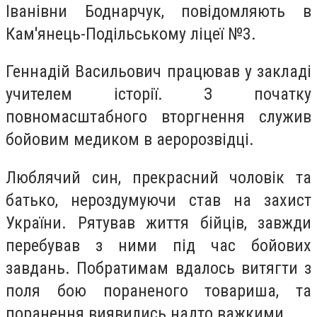
Іванівни Боднарчук, повідомляють в
Кам'янець-Подільському ліцеї №3.
Геннадій Васильович працював у закладі
учителем історії. З початку
повномасштабного вторгнення служив
бойовим медиком в аеророзвідці.
Люблячий син, прекрасний чоловік та
батько, нероздумуючи став на захист
України. Рятував життя бійців, завжди
перебував з ними під час бойових
завдань. Побратимам вдалось витягти з
поля бою пораненого товариша, та
поранення виявились надто важкими.