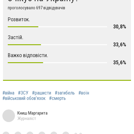
проголосувало 697 відвідувачів
Розвиток.
30,8%
Застій.
33,6%
Важко відповісти.
35,6%
#війна
#ЗСУ
#рашисти
#загибель
#воїн
#військовий обов’язок
#смерть
Книш Маргарита
Журналіст