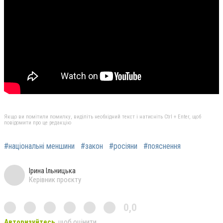
Якщо ви помітили помилку, виділіть необхідний текст і натисніть Ctrl + Enter, щоб
повідомити про це редакцію
#національні меншини
#закон
#росіяни
#пояснення
Ірина Ільницька
Керівник проєкту
0,0
Авторизуйтесь
, щоб оцінити