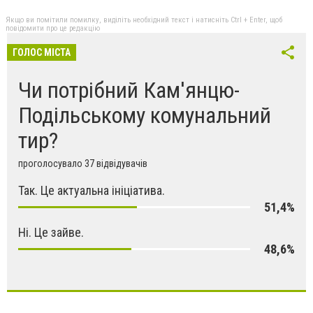
Якщо ви помітили помилку, виділіть необхідний текст і натисніть Ctrl + Enter, щоб
повідомити про це редакцію
ГОЛОС МІСТА
Чи потрібний Кам'янцю-
Подільському комунальний
тир?
проголосувало 37 відвідувачів
Так. Це актуальна ініціатива.
51,4%
Ні. Це зайве.
48,6%