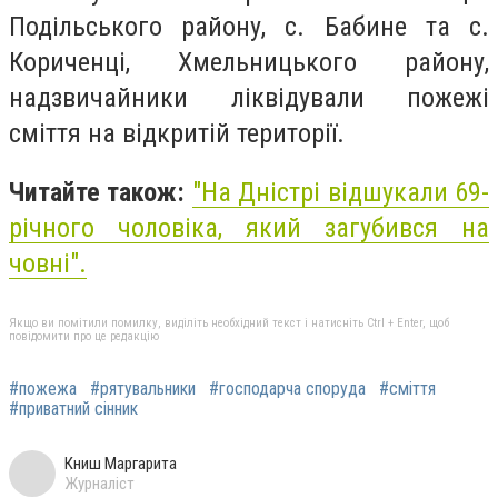
Подільського району, с. Бабине та с.
Кориченці, Хмельницького району,
надзвичайники ліквідували пожежі
сміття на відкритій території.
Читайте також:
"На Дністрі відшукали 69-
річного чоловіка, який загубився на
човні".
Якщо ви помітили помилку, виділіть необхідний текст і натисніть Ctrl + Enter, щоб
повідомити про це редакцію
#пожежа
#рятувальники
#господарча споруда
#сміття
#приватний сінник
Книш Маргарита
Журналіст