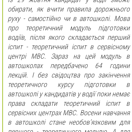
обирати, як вчити правила дорожнього
руху - самостійно чи в автошколі. Мова
про теоретичний модуль підготовки
водіїв, після якого складається перший
іспит - теоретичний іспит в сервісному
центрі МВС. Зараз на цей модуль в
автошколах передбачено 64 години
лекцій. І без свідоцтва про закінчення
теоретичного курсу підготовки в
автошколі у кандидатів у водії поки немає
права складати теоретичний іспит в
сервісних центрах МВС. Восени навчання
в автошколі стане необов’язковим для
першого - теоретичного модулю. А для