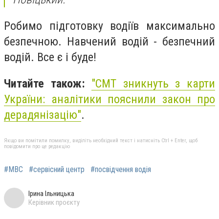
Робимо підготовку водіїв максимально
безпечною. Навчений водій - безпечний
водій. Все є і буде!
Читайте також:
"
СМТ зникнуть з карти
України: аналітики пояснили закон про
дерадянізацію"
.
Якщо ви помітили помилку, виділіть необхідний текст і натисніть Ctrl + Enter, щоб
повідомити про це редакцію
#МВС
#сервісний центр
#посвідчення водія
Ірина Ільницька
Керівник проєкту