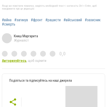
Якщо ви помітили помилку, виділіть необхідний текст і натисніть Ctrl + Enter, щоб
повідомити про це редакцію
#війна
#загинув
#фронт
#рашисти
#військовий
#захисник
#смерть
Книш Маргарита
Журналіст
0,0
Авторизуйтесь
, щоб оцінити
Поділіться та підписуйтесь на наші джерела