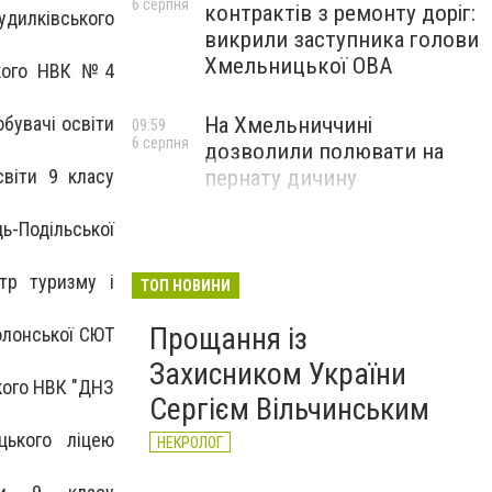
6 серпня
контрактів з ремонту доріг:
Судилківського
викрили заступника голови
Хмельницької ОВА
ького НВК №4
бувачі освіти
На Хмельниччині
09:59
6 серпня
дозволили полювати на
світи 9 класу
пернату дичину
ць-Подільської
тр туризму і
ТОП НОВИНИ
Прощання із
олонської СЮТ
Захисником України
кого НВК "ДНЗ
Сергієм Вільчинським
цького ліцею
НЕКРОЛОГ