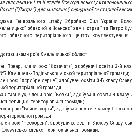
а підсумками І та ІІ етапів Всеукраїнської дитячо-юнацько
"Сокіл" ("Джура") для молодшої, середньої та старшої вікови
родами Генерального штабу Збройних Сил України Воло
ельницької обласної військової адміністрації та Петро Ку
ого обласного територіального центру комплектування 
ставниками роїв Хмельницької області:
ен Повар, члени рою "Козачата", здобувачі освіти 3-В кла
 №7 Кам'янець-Подільської міської територіальної громади;
лен рою "Хоробре серце", здобувач освіти 3-Б класу Славут
ької територіальної громади;
са Ставнічук, члени рою "Вовки", здобувачі освіти 8 класу
кої селищної територіальної громади;
член рою "Бойові хорти", здобувач освіти 7 класу Полонсь
територіальної громади;
 член рою "Нескорені", здобувачка освіти 8 класу Славутс
я" Славутської міської територіальної громади;