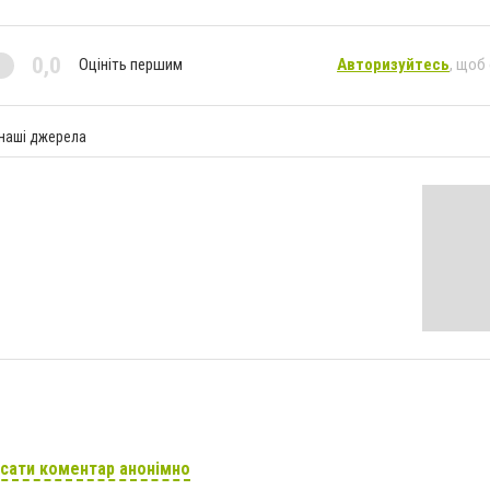
0,0
Оцініть першим
Авторизуйтесь
, щоб
 наші джерела
сати коментар анонімно