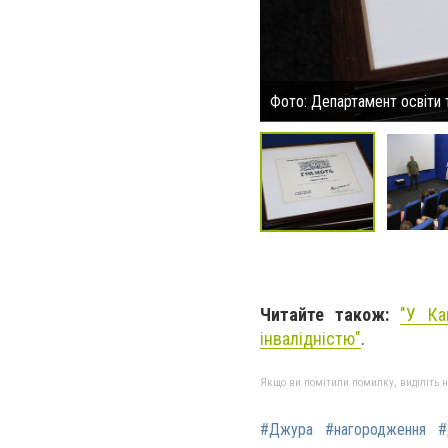
Фото: Департамент освіти 
Читайте також:
"
У Ка
інвалідністю"
.
Якщо ви помітили помилку, виділіть нео
#Джура
#нагородження
#