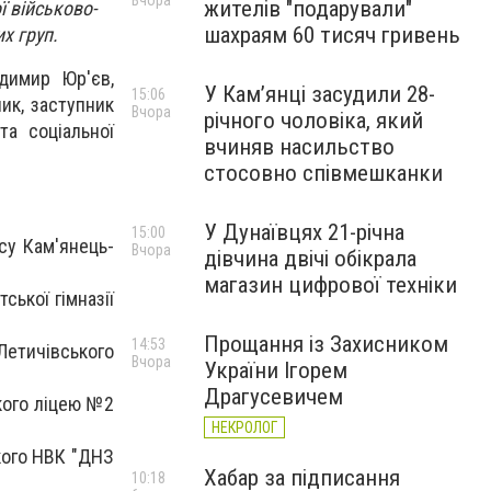
Вчора
жителів "подарували"
ї військово-
шахраям 60 тисяч гривень
х груп.
димир Юр'єв,
У Камʼянці засудили 28-
15:06
лик, заступник
Вчора
річного чоловіка, який
та соціальної
вчиняв насильство
стосовно співмешканки
У Дунаївцях 21-річна
15:00
су Кам'янець-
Вчора
дівчина двічі обікрала
магазин цифрової техніки
ської гімназії
Прощання із Захисником
14:53
 Летичівського
Вчора
України Ігорем
Драгусевичем
кого ліцею №2
НЕКРОЛОГ
ького НВК "ДНЗ
Хабар за підписання
10:18