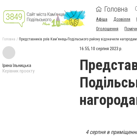
Головна
Афіша
Дозвілля
Оголошення
Поміч
Головна
Представників роїв Кам'янець-Подільського району відзначили нагородам
16:55, 10 серпня 2023 р.
Представ
Ірина Ільницька
Керівник проєкту
Подільсь
нагород
4 серпня в приміщенн