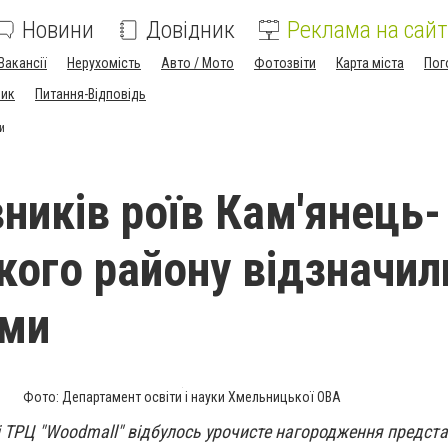
Новини
Довідник
Реклама на сайт
Вакансії
Нерухомість
Авто / Мото
Фотозвіти
Карта міста
Пог
ник
Питання-Відповідь
и
ників роїв Кам'янець-
кого району відзначил
ами
Фото: Департамент освіти і науки Хмельницької ОВА
і ТРЦ "Woodmall" відбулось урочисте нагородження предста