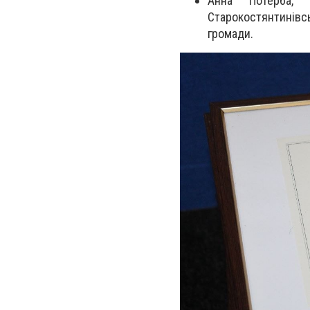
Анна Потерба, 
Старокостянтинівс
громади.