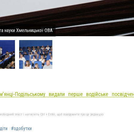
та науки Хмельницької ОВА
м'янці-Подільському видали перше водійське посвідче
бхідний текст і натисніть Ctrl + Enter, щоб повідомити про це редакцію
діти
#здобутки