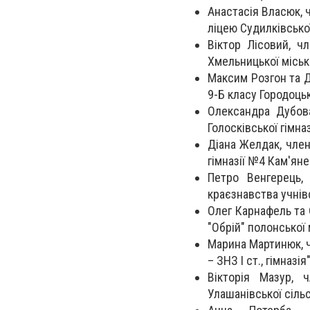
Анастасія Власюк, ч
ліцею Судилківської
Віктор Лісовий, 
Хмельницької міськ
Максим Розгон та Д
9-Б класу Городоць
Олександра Дубова
Голосківської гімна
Діана Желдак, член
гімназії №4 Кам'яне
Петро Венгерець,
краєзнавства учнівс
Олег Карнафель та 
"Обрій" полонської 
Марина Мартинюк, ч
– ЗНЗ І ст., гімназі
Вікторія Мазур, 
Улашанівської сільс