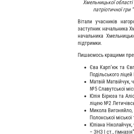
Хмельницької області з
патріотичної гри 
Вітали учасників наго
заступник начальника Хм
начальника Хмельницьк
підтримки.
Пишаємось кращими пред
Єва Карп'юк та Євг
Подільського ліцей
Матвій Матвійчук, ч
№5 Славутської міс
Юлія Бірюза та Алі
ліцею №2 Летичівсь
Микола Вигоняйло, 
Полонської міської 
Юліана Ніколайчук,
– ЗНЗ І ст., гімназі