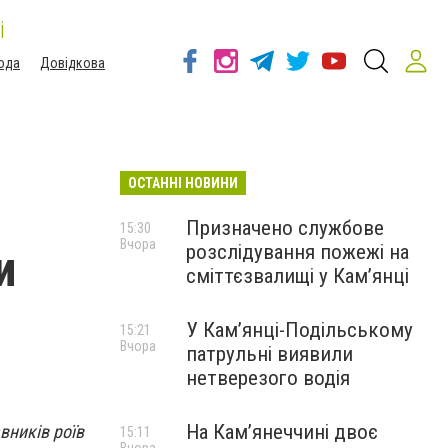
і
ода
Довідкова
ОСТАННІ НОВИНИ
Призначено службове
15:30
Вчора
розслідування пожежі на
и
сміттєзвалищі у Кам’янці
У Кам’янці-Подільському
15:21
Вчора
патрульні виявили
нетверезого водія
На Камʼянеччині двоє
вників роїв
15:11