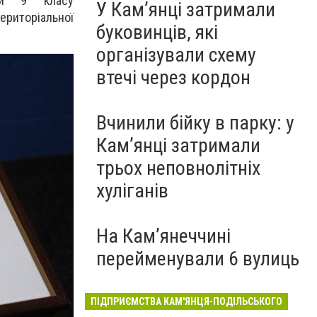
ти 9 класу
У Кам’янці затримали
ериторіальної
буковинців, які
організували схему
втечі через кордон
Вчинили бійку в парку: у
Кам’янці затримали
трьох неповнолітніх
хуліганів
На Камʼянеччині
перейменували 6 вулиць
ПІДПРИЄМСТВА КАМ'ЯНЦЯ-ПОДІЛЬСЬКОГО