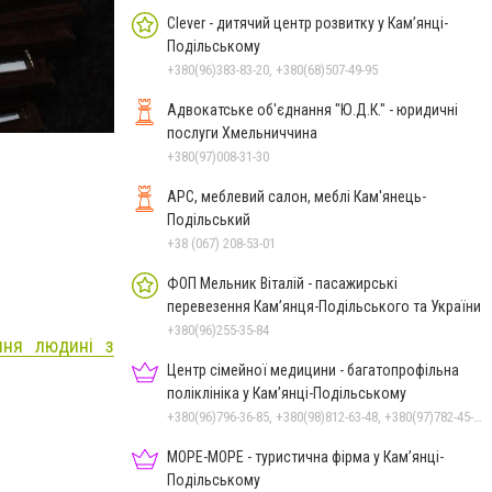
Clever - дитячий центр розвитку у Кам’янці-
Подільському
+380(96)383-83-20, +380(68)507-49-95
Фото: Департамент освіти та науки Хмельницької 
Адвокатське об'єднання "Ю.Д.К." - юридичні
послуги Хмельниччина
+380(97)008-31-30
АРС, меблевий салон, меблі Кам'янець-
Подільський
+38 (067) 208-53-01
ФОП Мельник Віталій - пасажирські
перевезення Кам’янця-Подільського та України
+380(96)255-35-84
ння людині з
Центр сімейної медицини - багатопрофільна
поліклініка у Кам’янці-Подільському
+380(96)796-36-85, +380(98)812-63-48, +380(97)782-45-70
МОРЕ-МОРЕ - туристична фірма у Кам’янці-
Подільському