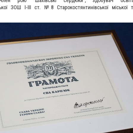
член рою "Шахівські сердюки", здобувач осві
ької ЗОШ І-ІІІ ст. №8 Старокостянтинівської міської т