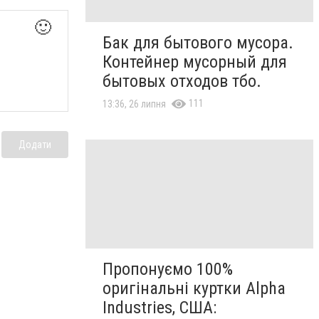
🙂
Бак для бытового мусора.
Контейнер мусорный для
бытовых отходов тбо.
111
13:36, 26 липня
Додати
Пропонуємо 100%
оригінальні куртки Alpha
Industries, США: