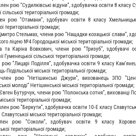
лен рою "Судилківські відуни", здобувачка освіти 8 класу 
 сільської територіальної громади;
член рою "Отамани", здобувач освіти 8 класу Хмельниц
ої територіальної громади;
митро Стельмах, члени рою "Нащадки козацької слави", здо
кого ліцею №4 Городоцької міської територіальної громади;
 та Каріна Вовкович, члени рою "Тризуб", здобувачі о
зії Гуменецької сільської територіальної громади;
 рою "Лицарі Поділля", здобувачка освіти 9 класу Кам'яне
ць-Подільської міської територіальної громади;
 член рою "Нетішинські Джури", вихованець ЗПО "Цен
ької молоді" Нетішинської міської територіальної громади;
Євген Бутурчук, члени рою "Полонська сотня", вихованці П
міської територіальної громади;
лен рою "Беркути", здобувачка освіти 10-Е класу Славутсь
я" Славутської міської територіальної громади;
член рою "Соколи", здобувач освіти 9 класу Хорове
ької територіальної громади;