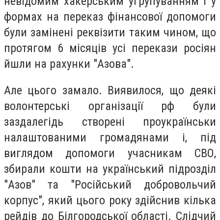
невідомим хакерським угрупуванням і у
формах на переказ фінансової допомоги
були замінені реквізити таким чином, що
протягом 6 місяців усі перекази росіян
йшли на рахунки "Азова".
Але цього замало. Виявилося, що деякі
волонтерські організації рф були
заздалегідь створені проукраїнськи
налаштованими громадянами і, під
виглядом допомоги учасникам СВО,
збирали кошти на український підрозділ
"Азов" та "Російський добровольчий
корпус", який цього року здійснив кілька
рейдів до Білгородської області. Слідчий