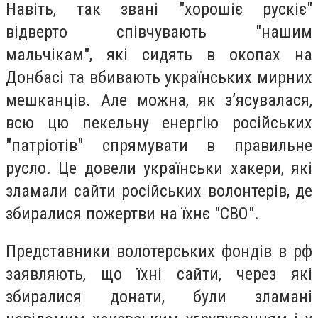
Навіть, так звані "хорошіє рускіє"
відверто співчувають "нашим
мальчікам", які сидять в окопах на
Донбасі та вбивають українських мирних
мешканців. Але можна, як з’ясувалася,
всю цю пекельну енергію російських
"патріотів" спрямувати в правильне
русло. Це довели українськи хакери, які
зламали сайти російських волонтерів, де
збиралися пожертви на їхнє "СВО".
Представники волотерських фондів в рф
заявляють, що їхні сайти, через які
збиралися донати, були зламані