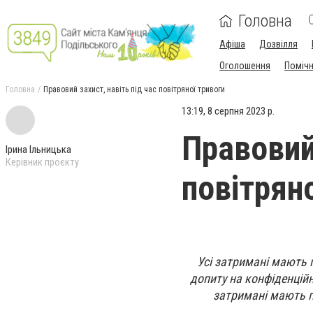
Головна
Афіша
Дозвілля
Оголошення
Поміч
Головна
Правовий захист, навіть під час повітряної тривоги
13:19, 8 серпня 2023 р.
Правовий 
Ірина Ільницька
Керівник проєкту
повітрян
Усі затримані мають 
допиту на конфіденційн
затримані мають пр