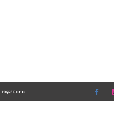
info@3849.com.ua
Допускається цитування матеріалів без отримання попередньої згоди 3849.com.ua за
відкритого для пошукових систем гіперпосилання на цитовані статті не нижче друго