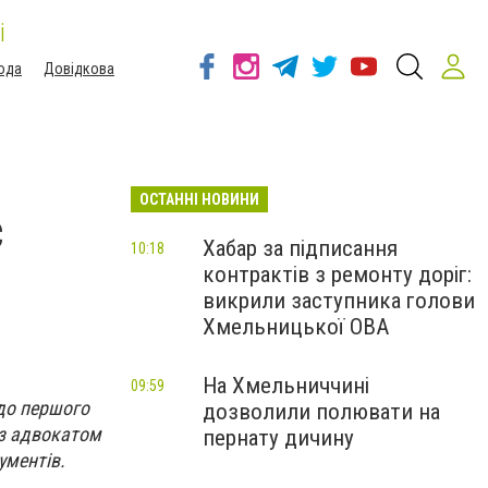
і
ода
Довідкова
ОСТАННІ НОВИНИ
с
Хабар за підписання
10:18
контрактів з ремонту доріг:
викрили заступника голови
Хмельницької ОВА
На Хмельниччині
09:59
 до першого
дозволили полювати на
 з адвокатом
пернату дичину
ументів.