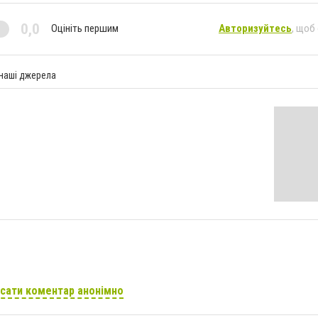
0,0
Оцініть першим
Авторизуйтесь
, щоб
 наші джерела
сати коментар анонімно