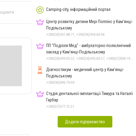
Camping-city, інформаційний портал
 оцінити
Центр розвитку дитини Мері Поппінс у Кам'янці-
Подільському
+380(50)541-88-71, +380(96)954-64-94
ПП "Поділля-Мед" - амбулаторно-поліклінічний
заклад у Кам’янці-Подільському
+380(38)499-03-22, +380(38)495-60-27, +380(67)858-19-75
Діагностикум - медичний центр у Кам'янці-
Подільському
+380(96)896-79-69
Студія дентальної імплантації Тимура та Наталії
Гарбар
+380(67)477-72-21
Додати підприємство