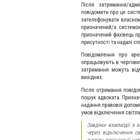
Після затримання/адм
повідомити про це сист
зателефонувати власном
призначений/а системо
призначений фахівець пр
присутності та надалі с
Повідомлення про ар
опрацьовують в чергових
затримання можуть від
вихідних.
Після отримання повід
пошук адвоката. Призна
надання правової допомо
умов відключення світла 
Завдяки взаємодії з 
через відключення св
відділу організації н