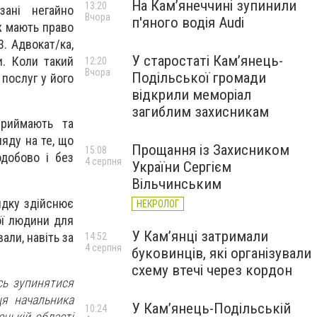
На Камʼянеччині зупинили
13:20
зані негайно
Вчора
п'яного водія Audi
ж мають право
. Адвокат/ка,
У старостаті Кам’янець-
. Коли такий
12:20
Вчора
Подільської громади
послуг у його
відкрили меморіал
загиблим захисникам
риймають та
ляду на те, що
Прощання із Захисником
15:08
одобово і без
4 серпня
України Сергієм
Вільчинським
ядку здійснює
НЕКРОЛОГ
ої людини для
У Кам’янці затримали
али, навіть за
14:52
4 серпня
буковинців, які організували
схему втечі через кордон
сь зупинятися
ця начальника
У Кам’янець-Подільській
10:24
ецькій області