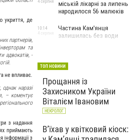
4 серпня
міській лікарні за липень
народилося 56 малюків
о укриття, де
Частина Кам'янця
10:14
4 серпня
залишилась без води
них партнерів,
нверторам та
 адвокатів, -
огій.
ТОП НОВИНИ
га не впливає.
Прощання із
 однак наразі
Захисником України
я, – коментує
Віталієм Івановим
 регіонального
НЕКРОЛОГ
три з надання
Вʼїхав у квітковий кіоск:
тях приймають
у Камʼянці трапилася
я інформації з