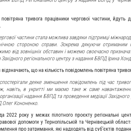
 повітряна тривога працівники чергової частини, йдуть д
.
ергової частини стала можлива завдяки підтримці міжнарод
хнічною стороною справи. Зокрема дякуючи отриманим і
имо від зовнішніх обставин і можемо своєчасно призначати
 Західного регіонального центру з надання БВПД Ірина Хонд
 відзначають, що на кількість повідомлень повітряна триво
спостерігали деяке зменшення повідомлень під час тривог,
ж, навіть, в укритті ми маємо таке ж саме навантаженн
організації надання БВПД та проведення медіації Західного
Д Олег Кононенко.
да 2022 року у межах пілотного проєкту регіональні цен
равової допомоги у Тернопільській та Чернівецькій облас
млення про затримання, які надходять від суб’єктів поданн