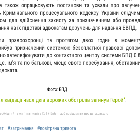
и, а також опрацьовують постанови та ухвали про залуче
 Кримінального процесуального кодексу України слідчим
ом для здійснення захисту за призначенням або провед
ання на їх підставі адвокатам доручень для надання БВПД.
и правоохоронці та протягом двох годин з момент
рибув призначений системою безоплатної правової допом
но зателефонувати до контактного центру системи БПД 0 8
е, ім’я та по батькові, місце свого перебування, обставин
двоката.
Фото: БПД
 ліквідації наслідків ворожих обстрілів загинув Герой"
.
бхідний текст і натисніть Ctrl + Enter, щоб повідомити про це редакцію
ат
#затримання
#повітряна тривога