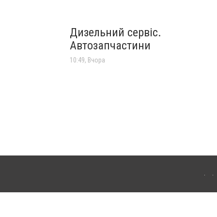
Дизельний сервіс.
Автозапчастини
10:49, Вчора
'янця-Подільського. Для інтернет-видань обов'язкове розміщення прямого,
аконом.