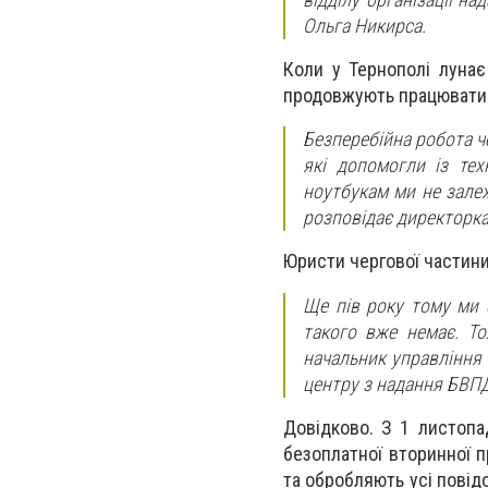
Ольга Никирса.
Коли у Тернополі лунає
продовжують працювати
Безперебійна робота ч
які допомогли із те
ноутбукам ми не залеж
розповідає директорка
Юристи чергової частини
Ще пів року тому ми 
такого вже немає. То
начальник управління 
центру з надання БВП
Довідково. З 1 листопа
безоплатної вторинної п
та обробляють усі повідо