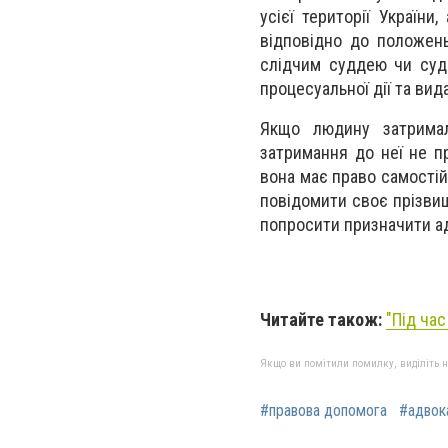
усієї території Україн
відповідно до положень
слідчим суддею чи суд
процесуальної дії та вид
Якщо людину затримал
затримання до неї не п
вона має право самостій
повідомити своє прізвищ
попросити призначити а
Читайте також:
"
Під час
Якщо ви помітили помилку, виділіть нео
#правова допомога
#адвок