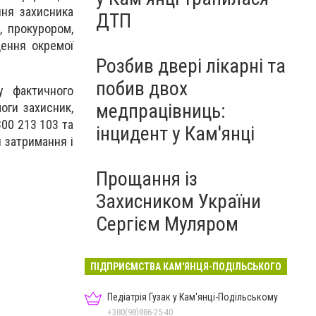
ння захисника
ДТП
, прокурором,
ення окремої
Розбив двері лікарні та
побив двох
у фактичного
медпрацівниць:
оги захисник,
00 213 103 та
інцидент у Кам'янці
и затримання і
Прощання із
Захисником України
Сергієм Муляром
ПІДПРИЄМСТВА КАМ'ЯНЦЯ-ПОДІЛЬСЬКОГО
Педіатрія Гузак у Кам'янці-Подільському
+380(98)886-25-40