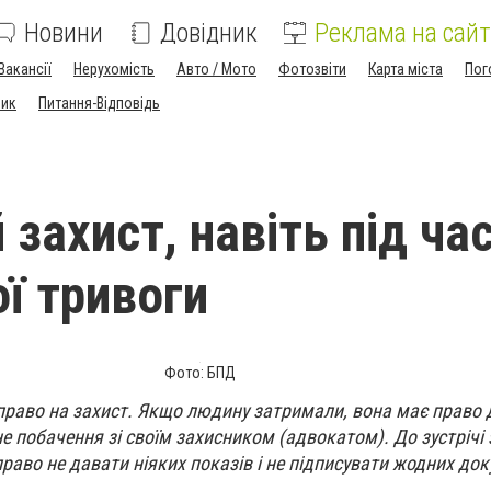
Новини
Довідник
Реклама на сайт
Вакансії
Нерухомість
Авто / Мото
Фотозвіти
Карта міста
Пог
ник
Питання-Відповідь
захист, навіть під ча
ої тривоги
Фото: БПД
право на захист. Якщо людину затримали, вона має право
е побачення зі своїм захисником (адвокатом). До зустрічі
аво не давати ніяких показів і не підписувати жодних док