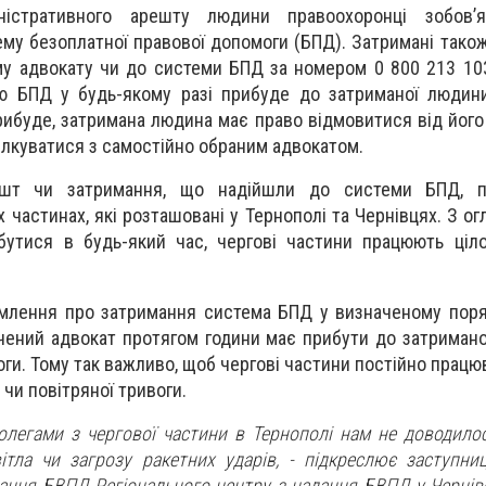
іністративного арешту людини правоохоронці зобов’я
ему безоплатної правової допомоги (БПД). Затримані тако
у адвокату чи до системи БПД за номером 0 800 213 103
ю БПД у будь-якому разі прибуде до затриманої людини
ибуде, затримана людина має право відмовитися від його 
пілкуватися з самостійно обраним адвокатом.
ешт чи затримання, що надійшли до системи БПД, п
 частинах, які розташовані у Тернополі та Чернівцях. З ог
бутися в будь-який час, чергові частини працюють ціл
омлення про затримання система БПД у визначеному пор
чений адвокат протягом години має прибути до затриман
ги. Тому так важливо, щоб чергові частини постійно працюв
чи повітряної тривоги.
колегами з чергової частини в Тернополі нам не доводило
ітла чи загрозу ракетних ударів, - підкреслює заступни
адання БВПД Регіонального центру з надання БВПД у Чернів