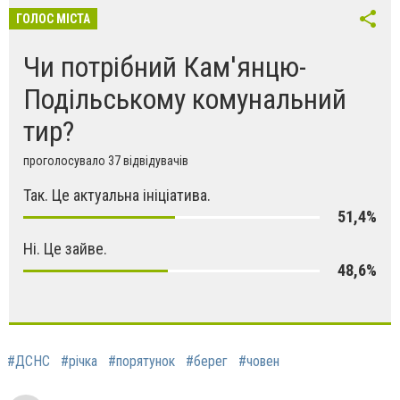
ГОЛОС МІСТА
Чи потрібний Кам'янцю-
Подільському комунальний
тир?
проголосувало 37 відвідувачів
Так. Це актуальна ініціатива.
51,4%
Ні. Це зайве.
48,6%
#ДСНС
#річка
#порятунок
#берег
#човен