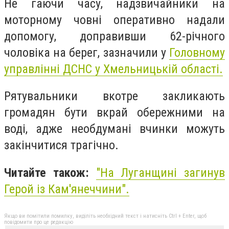
Не гаючи часу, надзвичайники на
моторному човні оперативно надали
допомогу, доправивши 62-річного
чоловіка на берег, зазначили у
Головному
управлінні ДСНС у Хмельницькій області.
Рятувальники вкотре закликають
громадян бути вкрай обережними на
воді, адже необдумані вчинки можуть
закінчитися трагічно.
Читайте також:
"На Луганщині загинув
Герой із Кам'янеччини".
Якщо ви помітили помилку, виділіть необхідний текст і натисніть Ctrl + Enter, щоб
повідомити про це редакцію