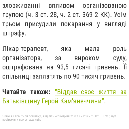
зловживанні впливом організованою
групою (ч. 3 ст. 28, ч. 2 ст. 369-2 КК). Усім
трьом присудили покарання у вигляді
штрафу.
Лікар-терапевт, яка мала роль
організатора, за вироком суду,
оштрафована на 93,5 тисячі гривень. Її
спільниці заплатять по 90 тисяч гривень.
Читайте також:
"Віддав своє життя за
Батьківщину Герой Кам'янеччини".
Якщо ви помітили помилку, виділіть необхідний текст і натисніть Ctrl + Enter, щоб
повідомити про це редакцію