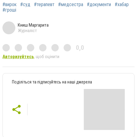
#вирок
#суд
#терапевт
#медсестра
#документи
#хабар
#гроші
Книш Маргарита
Журналіст
0,0
Авторизуйтесь
, щоб оцінити
Поділіться та підписуйтесь на наші джерела