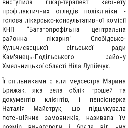
виступила лікар-терапевт кабінету
профілактичних оглядів поліклініки -
голова лікарсько-консультативної комісії
КНП "Багатопрофільна центральна
районна лікарня" Слобідсько-
Кульчиєвецької сільської ради
Кам'янець-Подільського району
Хмельницької області Ніла Лупійчук.
Її спільниками стали медсестра Марина
Брижак, яка вела облік грошей та
документів клієнтів, і пенсіонерка
Наталія Майструк, що підшукувала
потенційних замовників, називала їм
розмір винагороди і брала від них