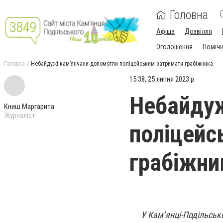
Головна
Афіша
Дозвілля
Оголошення
Поміч
Головна
Небайдужі кам’янчани допомогли поліцейським затримати грабіжника
15:38, 25 липня 2023 р.
Небайдуж
Книш Маргарита
Журналіст
поліцейс
грабіжни
У Кам’янці-Подільсь