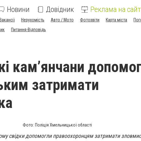
Новини
Довідник
Реклама на сайт
Вакансії
Нерухомість
Авто / Мото
Фотозвіти
Карта міста
Пог
ник
Питання-Відповідь
і кам’янчани допомо
ьким затримати
ка
Фото: Поліція Хмельницької області
кому свідки допомогли правоохоронцям затримати зловмис