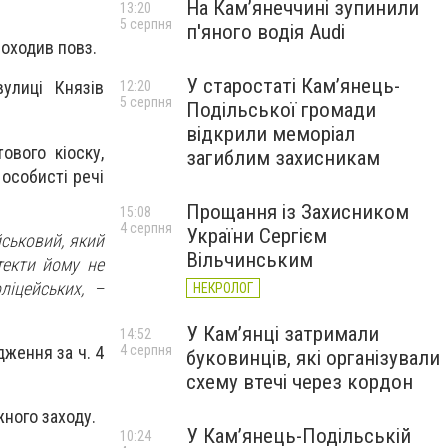
На Камʼянеччині зупинили
13:20
5 серпня
п'яного водія Audi
роходив повз.
У старостаті Кам’янець-
улиці Князів
12:20
5 серпня
Подільської громади
відкрили меморіал
ового кіоску,
загиблим захисникам
 особисті речі
Прощання із Захисником
15:08
4 серпня
України Сергієм
йськовий, який
Вільчинським
текти йому не
ліцейських, –
НЕКРОЛОГ
У Кам’янці затримали
14:52
дження за ч. 4
4 серпня
буковинців, які організували
схему втечі через кордон
ного заходу.
У Кам’янець-Подільській
10:24