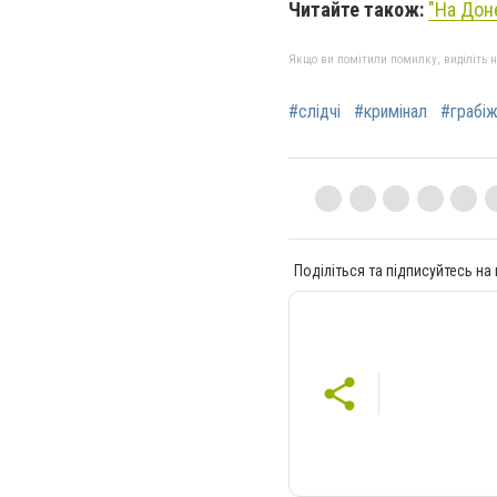
Читайте також:
"На Дон
Якщо ви помітили помилку, виділіть нео
#слідчі
#кримінал
#грабі
Поділіться та підписуйтесь на