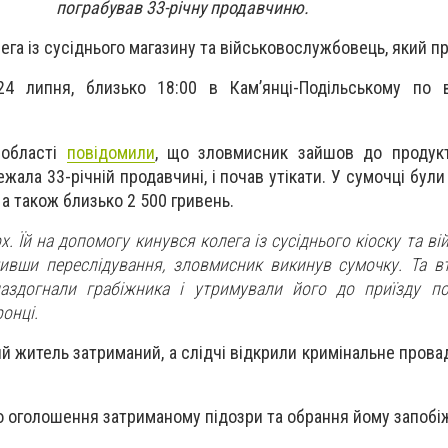
пограбував 33-річну продавчиню.
ега із сусіднього магазину та військовослужбовець, який п
24 липня, близько 18:00 в Кам’янці-Подільському по в
 області
повідомили
, що зловмисник зайшов до продукт
жала 33-річній продавчині, і почав утікати. У сумочці були
 а також близько 2 500 гривень.
. Їй на допомогу кинувся колега із сусіднього кіоску та ві
ивши переслідування, зловмисник викинув сумочку. Та в
аздогнали грабіжника і утримували його до приїзду по
онці.
ий житель затриманий, а слідчі відкрили кримінальне прова
 оголошення затриманому підозри та обрання йому запобіж