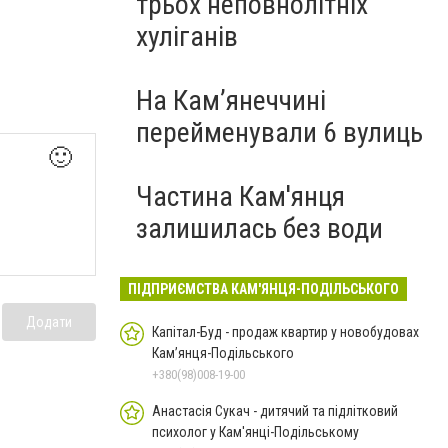
трьох неповнолітніх
хуліганів
На Камʼянеччині
перейменували 6 вулиць
🙂
Частина Кам'янця
залишилась без води
ПІДПРИЄМСТВА КАМ'ЯНЦЯ-ПОДІЛЬСЬКОГО
Додати
Капітал-Буд - продаж квартир у новобудовах
Кам’янця-Подільського
+380(98)008-19-00
Анастасія Сукач - дитячий та підлітковий
психолог у Кам'янці-Подільському