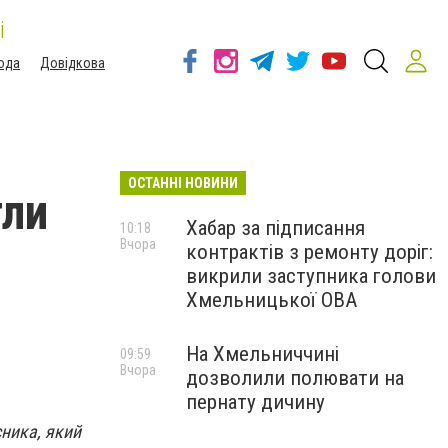
і
ода
Довідкова
ОСТАННІ НОВИНИ
гли
Хабар за підписання
10:18
Вчора
контрактів з ремонту доріг:
викрили заступника голови
Хмельницької ОВА
На Хмельниччині
09:59
Вчора
дозволили полювати на
пернату дичину
ника, який