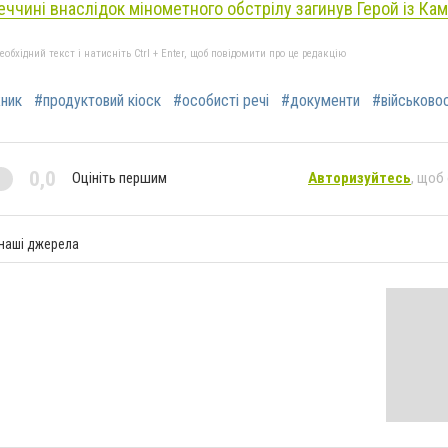
еччині внаслідок мінометного обстрілу загинув Герой із Кам
бхідний текст і натисніть Ctrl + Enter, щоб повідомити про це редакцію
жник
#продуктовий кіоск
#особисті речі
#документи
#військово
0,0
Оцініть першим
Авторизуйтесь
, щоб
 наші джерела