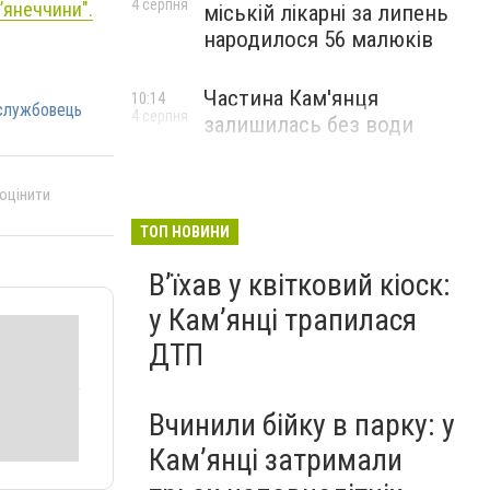
4 серпня
’янеччини".
міській лікарні за липень
народилося 56 малюків
Частина Кам'янця
10:14
службовець
4 серпня
залишилась без води
 оцінити
ТОП НОВИНИ
Вʼїхав у квітковий кіоск:
у Камʼянці трапилася
ДТП
Вчинили бійку в парку: у
Кам’янці затримали