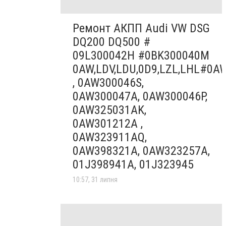
Ремонт АКПП Audi VW DSG
DQ200 DQ500 #
09L300042H #0BK300040M
0AW,LDV,LDU,0D9,LZL,LHL#0A
, 0AW300046S,
0AW300047A, 0AW300046P,
0AW325031AK,
0AW301212A ,
0AW323911AQ,
0AW398321A, 0AW323257A,
01J398941A, 01J323945
10:57, 31 липня