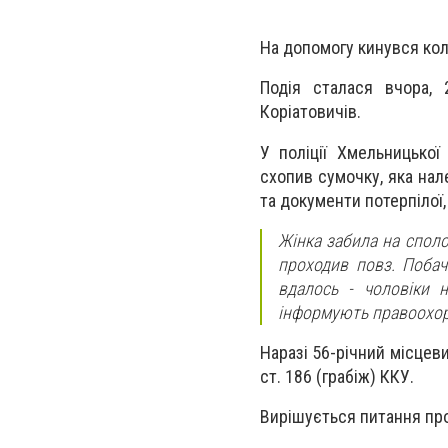
На допомогу кинувся кол
Подія сталася вчора, 
Коріатовичів.
У поліції Хмельницької
схопив сумочку, яка нале
та документи потерпілої,
Жінка забила на сполох
проходив повз. Побач
вдалось - чоловіки н
інформують правоохор
Наразі 56-річний місцев
ст. 186 (грабіж) ККУ.
Вирішується питання про