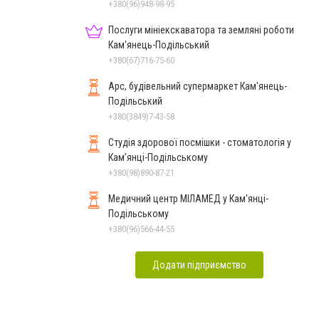
+380(96)948-98-95
Послуги мініекскаватора та земляні роботи
Кам'янець-Подільський
+380(67)716-75-60
Арс, будівельний супермаркет Кам'янець-
Подільський
+380(3849)7-43-58
Студія здорової посмішки - стоматологія у
Кам’янці-Подільському
+380(98)890-87-21
Медичний центр МІЛАМЕД у Кам'янці-
Подільському
+380(96)566-44-55
Додати підприємство