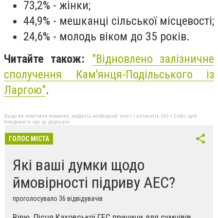
73,2% - жінки;
44,9% - мешканці сільської місцевості;
24,6% - молодь віком до 35 років.
Читайте також:
"
Відновлено залізничне
сполучення Кам'янця-Подільського із
Ларгою"
.
Якщо ви помітили помилку, виділіть необхідний текст і натисніть Ctrl + Enter, щоб
повідомити про це редакцію
ГОЛОС МІСТА
Які ваші думки щодо
ймовірності підриву АЕС?
проголосувало 36 відвідувачів
Вірю. Пісня Каховської ГЕС причини для сумнівів