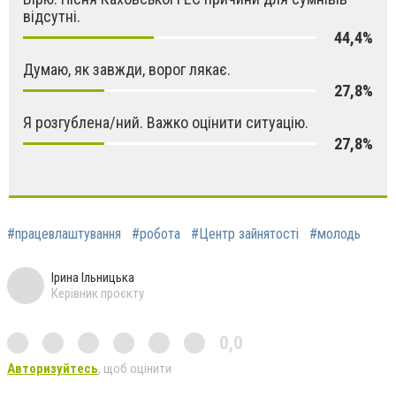
відсутні.
44,4%
Думаю, як завжди, ворог лякає.
27,8%
Я розгублена/ний. Важко оцінити ситуацію.
27,8%
#працевлаштування
#робота
#Центр зайнятості
#молодь
Ірина Ільницька
Керівник проєкту
0,0
Авторизуйтесь
, щоб оцінити