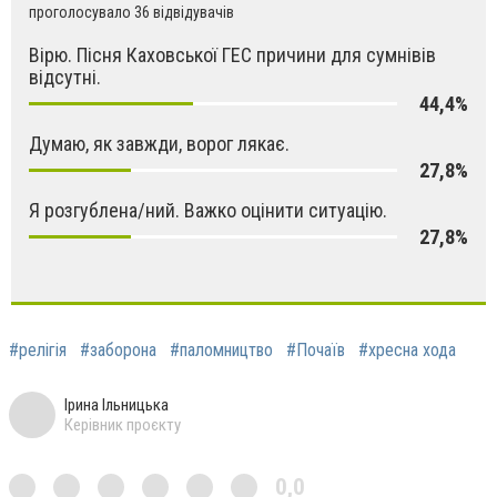
проголосувало 36 відвідувачів
Вірю. Пісня Каховської ГЕС причини для сумнівів
відсутні.
44,4%
Думаю, як завжди, ворог лякає.
27,8%
Я розгублена/ний. Важко оцінити ситуацію.
27,8%
#релігія
#заборона
#паломництво
#Почаїв
#хресна хода
Ірина Ільницька
Керівник проєкту
0,0