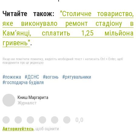
Читайте також:
"Столичне товариство,
яке виконувало ремонт стадіону в
Кам’янці, сплатить 1,25 мільйона
гривень"
.
Якщо ви помітили помилку, виділіть необхідний текст і натисніть Ctrl + Enter, щоб
повідомити про це редакцію
#пожежа
#ДСНС
#вогонь
#рятувальники
#господарча будівля
Книш Маргарита
Журналіст
0,0
Авторизуйтесь
, щоб оцінити