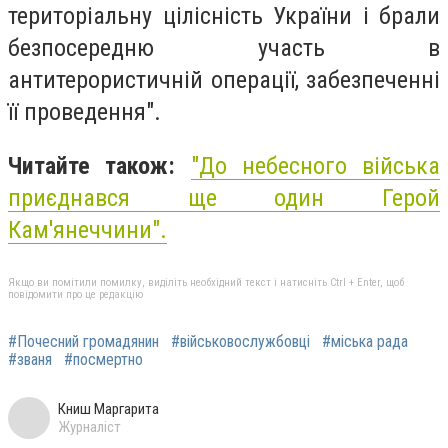
територіальну цілісність України і брали
безпосередню участь в
антитерористичній операції, забезпеченні
її проведення".
Читайте також:
"До небесного війська
приєднався ще один Герой
Кам'янеччини".
Якщо ви помітили помилку, виділіть необхідний текст і натисніть Ctrl + Enter, щоб
повідомити про це редакцію
#Почесний громадянин
#військовослужбовці
#міська рада
#званя
#посмертно
Книш Маргарита
Журналіст