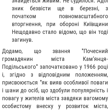
знайдеться живим. Не судилося. Аділ
зник безвісти ще в березні, з
початком повномасштабного
вторгнення, при обороні Київщини
Нещодавно стало відомо, що він тоді
загинув.
Додамо, що звання "Почесний
громадянин міста Кам’янця-
Подільського" започатковано у 1966 році
і, згідно з відповідним положенням,
присвоюється "як вияв особливої поваги
і шани до осіб, що здобули популярність і
повагу у жителів міста завдяки вагомому
особистому внеску у розвиток міста,