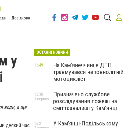
і
ода
Довідкова
ОСТАННІ НОВИНИ
м у
На Кам’янеччині в ДТП
11:49
травмувався неповнолітній
і
мотоцикліст
Призначено службове
15:30
7 серпня
розслідування пожежі на
я води, а ще
сміттєзвалищі у Кам’янці
У Кам’янці-Подільському
15:21
ми деякий час