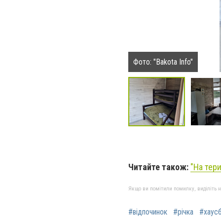
Фото: "Bakota Info"
Читайте також:
"На тер
Якщо ви помітили помилку, виділіть нео
#відпочинок
#річка
#хаус