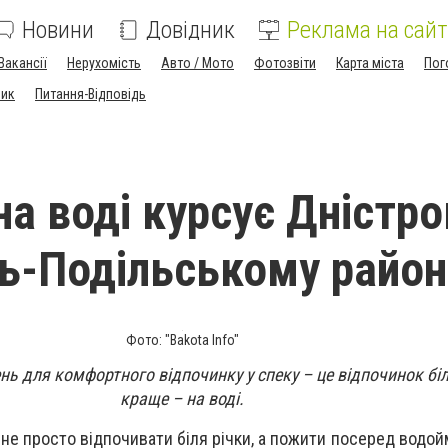
Новини
Довідник
Реклама на сайт
Вакансії
Нерухомість
Авто / Мото
Фотозвіти
Карта міста
Пог
ник
Питання-Відповідь
на воді курсує Дністро
ь-Подільському район
Фото: "Bakota Info"
ь для комфортного відпочинку у спеку – це відпочинок біл
краще – на воді.
не просто відпочивати біля річки, а пожити посеред водой