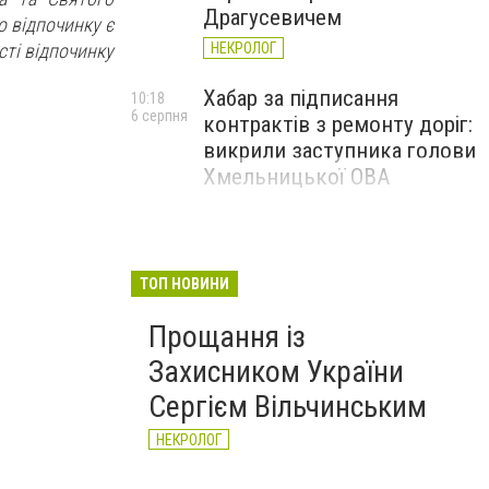
Драгусевичем
о відпочинку є
сті відпочинку
НЕКРОЛОГ
Хабар за підписання
10:18
6 серпня
контрактів з ремонту доріг:
викрили заступника голови
Хмельницької ОВА
ТОП НОВИНИ
Прощання із
Захисником України
Сергієм Вільчинським
НЕКРОЛОГ