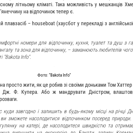
асному літньому кліматі. Така можливість у мешканців Хм
м’янеччину на відпочинок тепер є.
й плавзасіб – houseboat (хаусбот у перекладі з англійсько
омфортні номери для відпочинку, кухня, туалет та душ з г
мангалу та зона для відпочинку, – заманюють любителів чог
 "Bakota Info".
Фото: "Bakota Info"
а просто жити, як це робив зі своїми доньками Том Хаттер
 Дж. Ф. Купера. Або ж мандрувати Дністром, влаштов
розваги.
 куди завгодно і залишить в будь-якому місці на річці Дн
ви зможете насолодитися відпочинком посеред природи. 
улянку на катері, де насолодитеся швидкістю та отрима
ожна вирушити на екскурсію до Бакоти, заливу Корман