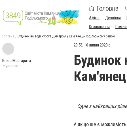
Головна
Афіша
Дозвілля
Оголошення
Поміч
Головна
Будинок на воді курсує Дністром у Кам'янець-Подільському районі
20:56, 16 липня 2023 р.
Будинок 
Книш Маргарита
Журналіст
Кам'янец
Одне з найкращих рішен
А якщо ще є можливість 