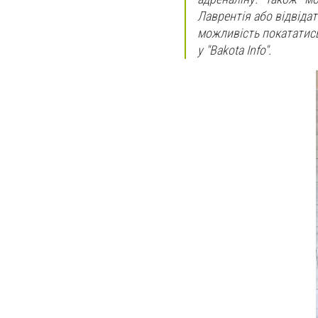
Лаврентія або відвідат
можливість покататись
у "Bakota Info".