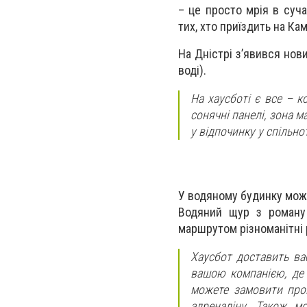
– це просто мрія в суч
тих, хто приїздить на Ка
На Дністрі з’явився нови
воді).
На хаусботі є все – к
сонячні панелі, зона 
у відпочинку у спільноті
У водяному будинку можн
Водяний щур з роману
маршрутом різноманітні 
Хаусбот доставить вас
вашою компанією, де 
можете замовити прог
адреналіну. Також м