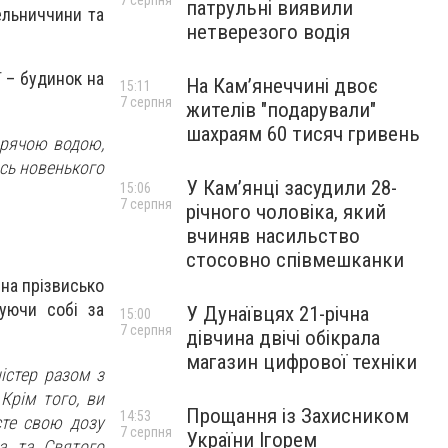
7 серпня
патрульні виявили
ельниччини та
нетверезого водія
ї – будинок на
На Камʼянеччині двоє
15:11
7 серпня
жителів "подарували"
шахраям 60 тисяч гривень
арячою водою,
ось новенького
У Камʼянці засудили 28-
15:06
7 серпня
річного чоловіка, який
вчиняв насильство
стосовно співмешканки
 на прізвисько
уючи собі за
У Дунаївцях 21-річна
15:00
7 серпня
дівчина двічі обікрала
магазин цифрової техніки
істер разом з
Крім того, ви
Прощання із Захисником
14:53
єте свою дозу
7 серпня
України Ігорем
а та Святого