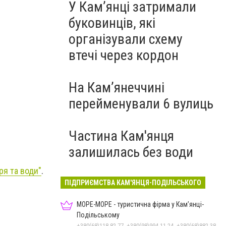
У Кам’янці затримали
буковинців, які
організували схему
втечі через кордон
Фото: "Bakota Info"
На Камʼянеччині
перейменували 6 вулиць
Частина Кам'янця
залишилась без води
ря та води"
.
ПІДПРИЄМСТВА КАМ'ЯНЦЯ-ПОДІЛЬСЬКОГО
МОРЕ-МОРЕ - туристична фірма у Кам’янці-
Подільському
+380(68)118-82-77, +380(98)994-11-24, +380(68)882-38-28