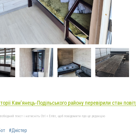
иторії Кам'янець-Подільського району перевірили стан повіт
бхідний текст і натисніть Ctrl + Enter, щоб повідомити про це редакцію
бот
#Дністер