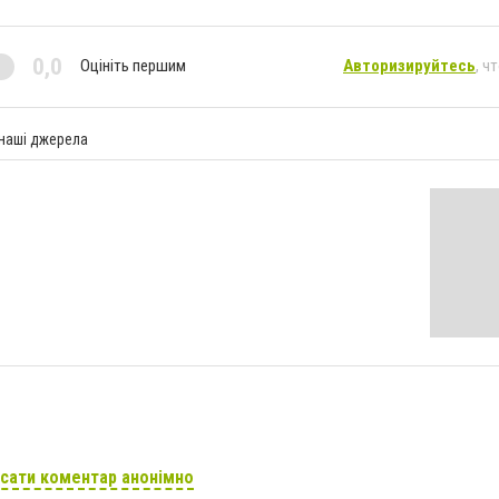
0,0
Оцініть першим
Авторизируйтесь
, ч
 наші джерела
сати коментар анонімно