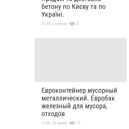
бетону по Києву та по
Україні.
2
10:44, 5 серпня
Евроконтейнер мусорный
металлический. Евробак
железный для мусора,
отходов
12
13:36, 26 липня