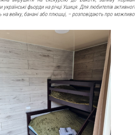
и українські фьорди на річці Ушиця. Для любителів активног
 на вейку, банані або плюшці, – розповідають про можливо