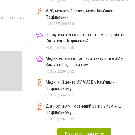
АРС, меблевий салон, меблі Кам'янець-
Подільський
тобы оценить
+38 (067) 208-53-01
Послуги мініекскаватора та земляні роботи
Кам'янець-Подільський
+380(67)716-75-60
Медико-стоматологічний центр Smile SM у
Кам’янці-Подільському
+380(98)220-10-02
Медичний центр МІЛАМЕД у Кам'янці-
Подільському
+380(96)566-44-55
Діагностикум - медичний центр у Кам'янці-
Подільському
+380(96)896-79-69
Додати підприємство