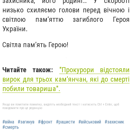
захисника, його родині… У скорботі
низько схиляємо голови перед вічною і
світлою пам’яттю загиблого Героя
України.
Світла пам’ять Герою!
Читайте також:
"Прокурори відстояли
вирок для трьох кам’янчан, які до смерті
побили товариша".
Якщо ви помітили помилку, виділіть необхідний текст і натисніть Ctrl + Enter, щоб
повідомити про це редакцію
#війна
#загинув
#фронт
#рашисти
#військовий
#захисник
#смерть