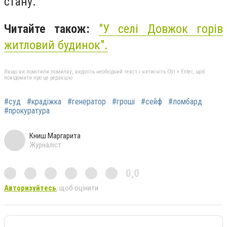
стану.
Читайте також:
"У селі Довжок горів
житловий будинок".
Якщо ви помітили помилку, виділіть необхідний текст і натисніть Ctrl + Enter, щоб
повідомити про це редакцію
#суд
#крадіжка
#генератор
#гроші
#сейф
#ломбард
#прокуратура
Книш Маргарита
Журналіст
0,0
Авторизуйтесь
, щоб оцінити