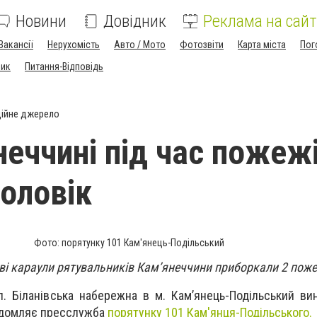
Новини
Довідник
Реклама на сайт
Вакансії
Нерухомість
Авто / Мото
Фотозвіти
Карта міста
Пог
ник
Питання-Відповідь
ійне джерело
неччині під час пожеж
чоловік
Фото: порятунку 101 Кам'янець-Подільський
ові караули рятувальників Камʼянеччини приборкали 2 поже
л. Біланівська набережна в м. Кам’янець-Подільський в
ідомляє пресслужба
порятунку 101 Кам'янця-Подільського.