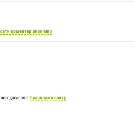
сати коментар анонімно
я погоджуюся з
Правилами сайту