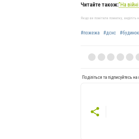
Читайте також:
"На війні
Якщо ви помітили помилку, виділіть нео
#пожежа
#дснс
#будинок
Поділіться та підписуйтесь на