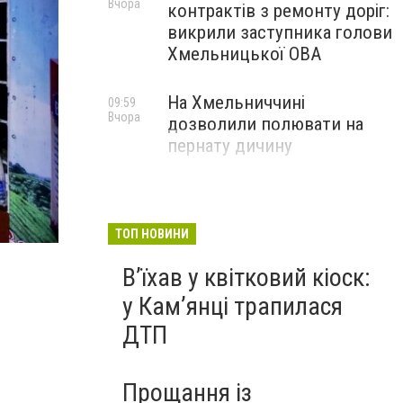
Вчора
контрактів з ремонту доріг:
викрили заступника голови
Хмельницької ОВА
На Хмельниччині
09:59
Вчора
дозволили полювати на
пернату дичину
Фото: порятунку 101 Кам'янця-Подільського
ТОП НОВИНИ
Вʼїхав у квітковий кіоск:
у Камʼянці трапилася
ДТП
Прощання із