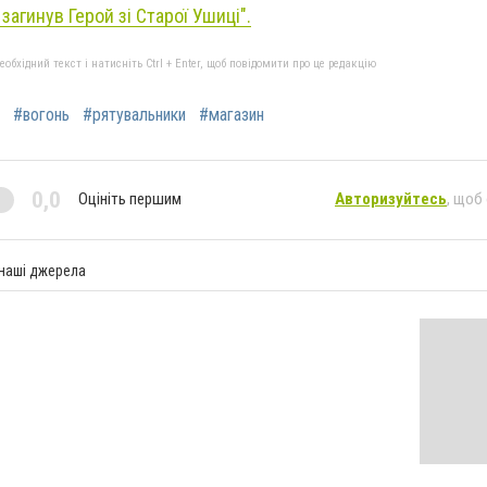
 загинув Герой зі Старої Ушиці".
бхідний текст і натисніть Ctrl + Enter, щоб повідомити про це редакцію
#вогонь
#рятувальники
#магазин
0,0
Оцініть першим
Авторизуйтесь
, щоб
 наші джерела