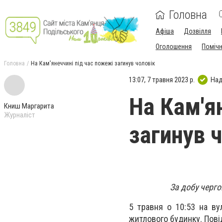
Головна
Афіша
Дозвілля
Оголошення
Поміч
Головна
На Кам'янеччині під час пожежі загинув чоловік
13:07, 7 травня 2023 р.
Над
На Кам'я
Книш Маргарита
Журналіст
загинув 
За добу черг
5 травня о 10:53 на ву
житлового будинку. Пов