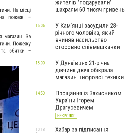
жителів "подарували"
шахраям 60 тисяч гривень
ини. На місці
ина пожежі –
У Камʼянці засудили 28-
15:06
річного чоловіка, який
я магазин. За
вчиняв насильство
стини. Пожежу
стосовно співмешканки
 та збитки –
У Дунаївцях 21-річна
15:00
дівчина двічі обікрала
магазин цифрової техніки
Прощання із Захисником
14:53
України Ігорем
Драгусевичем
НЕКРОЛОГ
Хабар за підписання
10:18