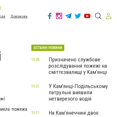
і
ода
Довідкова
ОСТАННІ НОВИНИ
і
Призначено службове
15:30
розслідування пожежі на
сміттєзвалищі у Кам’янці
У Кам’янці-Подільському
15:21
патрульні виявили
нетверезого водія
жі.
иникла пожежа
На Камʼянеччині двоє
15:11