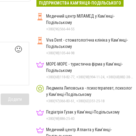
ПІДПРИЄМСТВА КАМ'ЯНЦЯ-ПОДІЛЬСЬКОГО
Медичний центр МІЛАМЕД у Кам'янці-
Подільському
+380(96)566-44-55
Viva Dent - стоматологічна клініка у Кам'янці-
Подільському
🙂
+380(98)105-44-98
МОРЕ-МОРЕ - туристична фірма у Кам’янці-
Подільському
+380(68)118-82-77, +380(98)994-11-24, +380(68)882-38-28
Людмила Липовська - психотерапевт, психолог
у Кам'янці-Подільському
Додати
+380(97)066-83-61, +380(63)351-25-18
Педіатрія Гузак у Кам'янці-Подільському
+380(98)886-25-40
Медичний центр Атланта у Кам’янці-